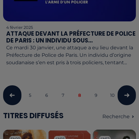
4 février 2025
ATTAQUE DEVANT LA PRÉFECTURE DE POLICE
DE PARIS : UN INDIVIDU SOUS...
Ce mardi 30 janvier, une attaque a eu lieu devant la
Préfecture de Police de Paris. Un individu d’origine
soudanaise s’en est pris à trois policiers, tentant...
5
6
7
8
9
10
11
TITRES DIFFUSÉS
Recherche
5h00
5h00
4h56
4h56
4h52
4h52