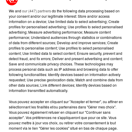
AUTEURS INCONNUS, LA SÉRIE...
We and
our (447) partners
do the following data processing based on
Dans la nuit du mardi 25 au mercredi 26 février, trois
your consent and/or our legitimate interest: Store and/or access
radars ont été incendiés en Ille-et-Vilaine,
information on a device; Use limited data to select advertising; Create
confirmant une tendance inquiétante qui persiste
profiles for personalised advertising; Use profiles to select personalised
advertising; Measure advertising performance; Measure content
depuis...
performance; Understand audiences through statistics or combinations
of data from different sources; Develop and improve services; Create
profiles to personalise content; Use profiles to select personalised
content; Use limited data to select content; Ensure security, prevent and
detect fraud, and fix errors; Deliver and present advertising and content;
Save and communicate privacy choices. These technologies may
process personal data such as IP address and browsing data to offer
following functionalities: Identify devices based on information actively
requested; Use precise geolocation data; Match and combine data from
other data sources; Link different devices; Identify devices based on
information transmitted automatically.
Vous pouvez accepter en cliquant sur "Accepter et fermer", ou affiner en
sélectionnant les finalités et/ou partenaires dans "Gérer mes choix".
Vous pouvez également refuser en cliquant sur "Continuer sans
25 février 2025
accepter". Vos préférences ne s'appliqueront que pour ce site. Vous
HOME-JACKINGS DANS LE GRAND OUEST :
pouvez mettre à jour vos choix, ou retirer votre consentement à tout
UN JEUNE DE 19 ANS IMPLIQUÉ...
moment via le lien "Gérer les cookies" situé en bas de chaque page.