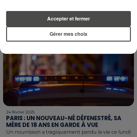
Depuis septembre 2024, une série de cambriolages
a frappé plusieurs départements du Grand Ouest.
Accepter et fermer
En l'espace de trois mois, pas moins de 76 véhicules
ont été...
Gérer mes choix
24 février 2025
PARIS : UN NOUVEAU-NÉ DÉFENESTRÉ, SA
MÈRE DE 18 ANS EN GARDE À VUE
Un nourrisson a tragiquement perdu la vie ce lundi