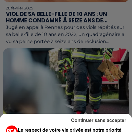
28 février 2025
VIOL DE SA BELLE-FILLE DE 10 ANS : UN
HOMME CONDAMNÉ À SEIZE ANS DE...
Jugé en appel à Rennes pour des viols répétés sur
sa belle-fille de 10 ans en 2022, un quadragénaire a
vu sa peine portée à seize ans de réclusion...
Continuer sans accepter
26 février 2025
Le respect de votre vie privée est notre priorité
DES RADARS INCENDIÉS DANS LA NUIT, LES