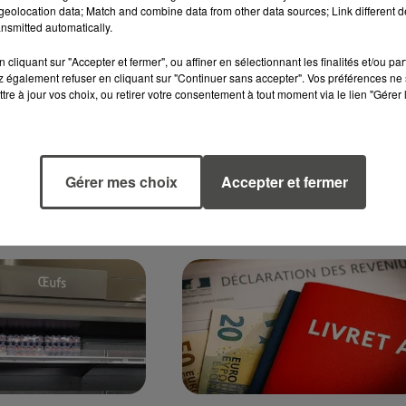
6
14 janvier 2026
eolocation data; Match and combine data from other data sources; Link different de
 AU TRAVAIL
DES MILLIONS DE FOYERS
nsmitted automatically.
 MAIS CERTAINS
VONT RECEVOIR UNE
 RESTENT À BOUT
AVANCE D’IMPÔT CE JEU
cliquant sur "Accepter et fermer", ou affiner en sélectionnant les finalités et/ou pa
 également refuser en cliquant sur "Continuer sans accepter". Vos préférences ne 
eurs années de
Ce jeudi 15 janvier, plus de ne
tre à jour vos choix, ou retirer votre consentement à tout moment via le lien "Gérer 
, la santé mentale
millions de foyers verront
eurs en France
arriver un virement de
enfin. Une tendance
l’administration fiscale. Il s’agi
nte révélée par un
d’une avance de 60 % sur les
Gérer mes choix
Accepter et fermer
.
crédits...