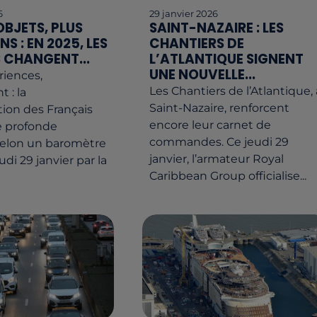
6
29 janvier 2026
OBJETS, PLUS
SAINT-NAZAIRE : LES
S : EN 2025, LES
CHANTIERS DE
 CHANGENT...
L’ATLANTIQUE SIGNENT
UNE NOUVELLE...
ériences,
Les Chantiers de l’Atlantique, 
 : la
Saint-Nazaire, renforcent
on des Français
encore leur carnet de
e profonde
commandes. Ce jeudi 29
Selon un baromètre
janvier, l’armateur Royal
udi 29 janvier par la
Caribbean Group officialise...