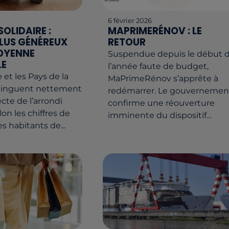
6 février 2026
OLIDAIRE :
MAPRIMERÉNOV : LE
PLUS GÉNÉREUX
RETOUR
OYENNE
Suspendue depuis le début 
LE
l’année faute de budget,
 et les Pays de la
MaPrimeRénov s’apprête à
stinguent nettement
redémarrer. Le gouvernemen
ecte de l’arrondi
confirme une réouverture
elon les chiffres de
imminente du dispositif...
s habitants de...