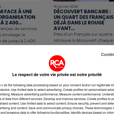
6
16 janvier 2026
I FACE À UNE
DÉCOUVERT BANCAIRE :
ORGANISATION
UN QUART DES FRANÇAIS
À 2 400...
DÉJÀ DANS LE ROUGE
AVANT...
rançais de services
Près d’un Français sur quatre 
 envisage la
retrouve à découvert chaque
 de jusqu’à 2 400
mois, souvent bien avant la fi
ance, soit près de 7
du calendrier. Selon une étu
ectifs nationaux.
Contin
récente, la situation concerne.
..
Le respect de votre vie privée est notre priorité
ers
do the following data processing based on your consent and/or our legitimate int
device; Use limited data to select advertising; Create profiles for personalised adver
vertising; Measure advertising performance; Measure content performance; Unders
ns of data from different sources; Develop and improve services; Create profiles to 
alised content; Use limited data to select content; Ensure security, prevent and detect
ertising and content; Save and communicate privacy choices. These technologies
and browsing data to offer following functionalities: Identify devices based on infor