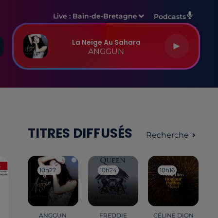
Live :
Bain-de-Bretagne
Podcasts
La Neige Au Sahara
ANGGUN
TITRES DIFFUSÉS
Recherche
10h27
10h27
10h24
10h24
10h16
10h16
ANGGUN
FREDDIE
CÉLINE DION