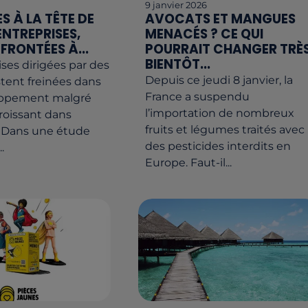
9 janvier 2026
S À LA TÊTE DE
AVOCATS ET MANGUES
ENTREPRISES,
MENACÉS ? CE QUI
FRONTÉES À...
POURRAIT CHANGER TRÈ
BIENTÔT...
ises dirigées par des
Depuis ce jeudi 8 janvier, la
tent freinées dans
France a suspendu
oppement malgré
l’importation de nombreux
croissant dans
fruits et légumes traités avec
. Dans une étude
des pesticides interdits en
.
Europe. Faut-il...