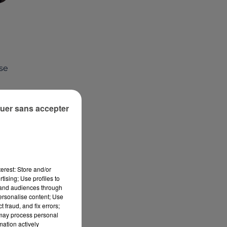
se
n
de
uer sans accepter
..
erest: Store and/or
tising; Use profiles to
tand audiences through
personalise content; Use
 fraud, and fix errors;
 may process personal
mation actively