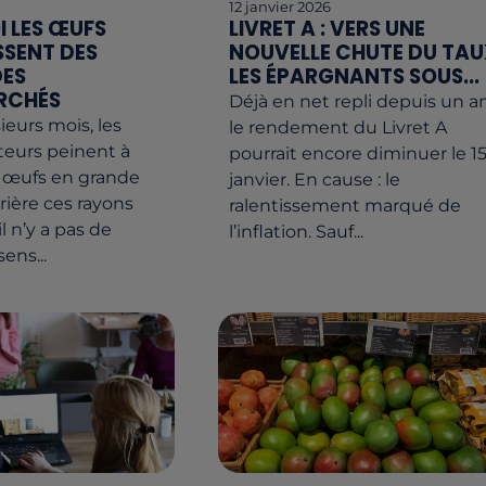
6
12 janvier 2026
 LES ŒUFS
LIVRET A : VERS UNE
SSENT DES
NOUVELLE CHUTE DU TAU
DES
LES ÉPARGNANTS SOUS...
RCHÉS
Déjà en net repli depuis un an
ieurs mois, les
le rendement du Livret A
urs peinent à
pourrait encore diminuer le 1
s œufs en grande
janvier. En cause : le
rière ces rayons
ralentissement marqué de
il n’y a pas de
l’inflation. Sauf...
ens...