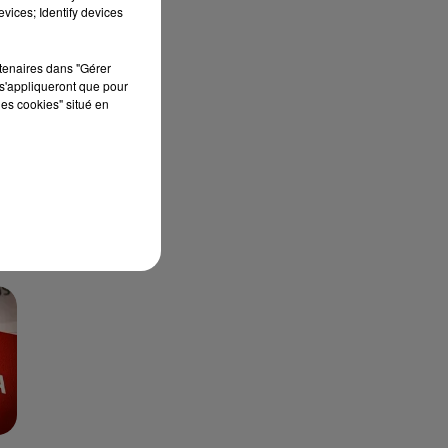
vices; Identify devices
DI
rtenaires dans "Gérer
s'appliqueront que pour
uf
les cookies" situé en
t