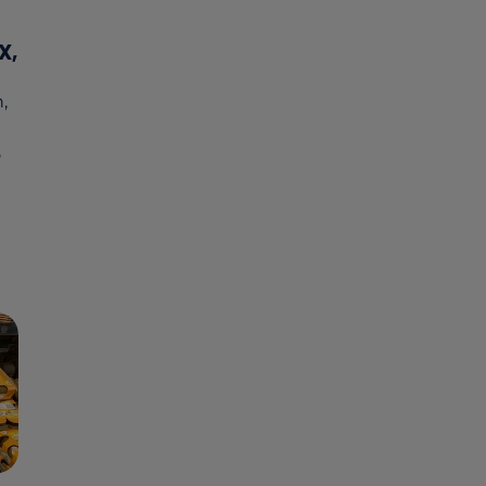
X,
,
5