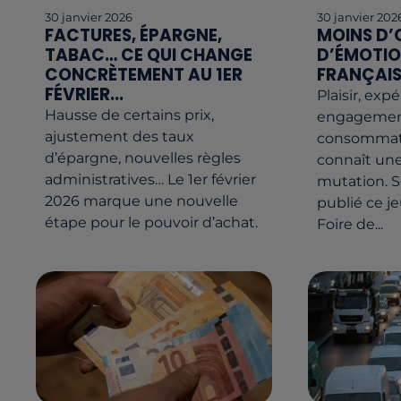
30 janvier 2026
30 janvier 202
FACTURES, ÉPARGNE,
MOINS D’
TABAC… CE QUI CHANGE
D’ÉMOTION
CONCRÈTEMENT AU 1ER
FRANÇAIS
FÉVRIER...
Plaisir, exp
Hausse de certains prix,
engagement
ajustement des taux
consommati
d’épargne, nouvelles règles
connaît un
administratives… Le 1er février
mutation. 
2026 marque une nouvelle
publié ce je
étape pour le pouvoir d’achat.
Foire de...