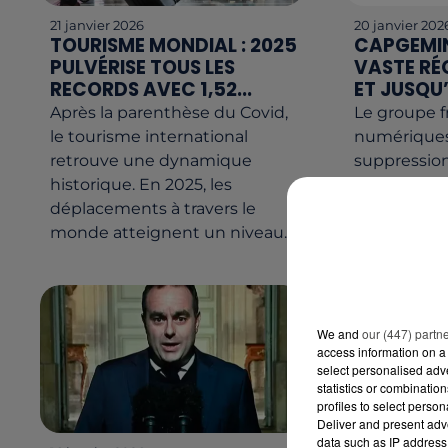
21 janvier 2026
20 janvier 202
TOURISME MONDIAL : 2025
CAPGEMIN
PULVÉRISE TOUS LES
VASTE RÉ
RECORDS AVEC 1,52...
ET JUSQU’
Après la parenthèse du Covid,
Le groupe f
le tourisme international
numériques
retrouve une dynamique
suppression
historique. En 2025, les
postes en Fr
déplacements à travers le
% de ses eff
monde atteignent un niveau...
Annoncé ce.
We and
our (447) partn
access information on a 
select personalised ad
statistics or combinatio
profiles to select person
Deliver and present adv
data such as IP address 