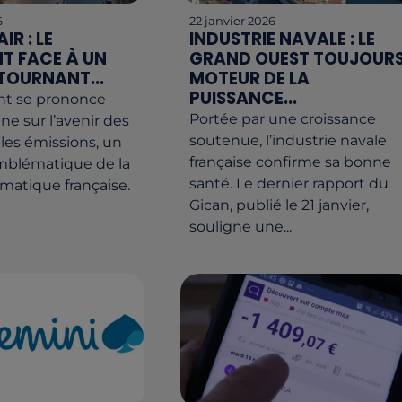
6
22 janvier 2026
IR : LE
INDUSTRIE NAVALE : LE
T FACE À UN
GRAND OUEST TOUJOUR
 TOURNANT...
MOTEUR DE LA
PUISSANCE...
nt se prononce
Portée par une croissance
ne sur l’avenir des
soutenue, l’industrie navale
bles émissions, un
française confirme sa bonne
emblématique de la
santé. Le dernier rapport du
imatique française.
Gican, publié le 21 janvier,
souligne une...