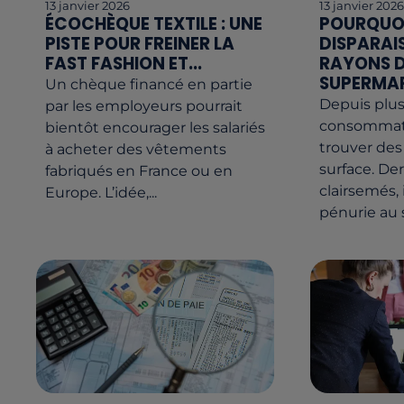
13 janvier 2026
13 janvier 202
ÉCOCHÈQUE TEXTILE : UNE
POURQUOI
PISTE POUR FREINER LA
DISPARAI
FAST FASHION ET...
RAYONS 
SUPERMA
Un chèque financé en partie
Depuis plus
par les employeurs pourrait
consommate
bientôt encourager les salariés
trouver de
à acheter des vêtements
surface. Der
fabriqués en France ou en
clairsemés, 
Europe. L’idée,...
pénurie au s