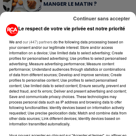
MANGER LE MATIN ?
Continuer sans accepter
7 août 2026
WEEK-END ROUGE SUR LES
Le respect de votre vie privée est notre priorité
ROUTES : LE GRAND OUEST SE
PRÉPARE À UN...
We and
our (447) partners
do the following data processing based on
your consent and/or our legitimate interest: Store and/or access
6 août 2026
information on a device; Use limited data to select advertising; Create
MÉGOTS ET FEUX DE FORÊT : LES
profiles for personalised advertising; Use profiles to select personalised
INDUSTRIELS DU TABAC BIENTÔT
advertising; Measure advertising performance; Measure content
TAXÉS...
performance; Understand audiences through statistics or combinations
of data from different sources; Develop and improve services; Create
profiles to personalise content; Use profiles to select personalised
6 août 2026
content; Use limited data to select content; Ensure security, prevent and
CANICULE : POURQUOI LES
detect fraud, and fix errors; Deliver and present advertising and content;
BOUTEILLES D'EAU
Save and communicate privacy choices. These technologies may
DISPARAISSENT DES RAYONS...
process personal data such as IP address and browsing data to offer
following functionalities: Identify devices based on information actively
requested; Use precise geolocation data; Match and combine data from
5 août 2026
other data sources; Link different devices; Identify devices based on
MANGER SAINEMENT COÛTE 25 %
information transmitted automatically.
PLUS CHER QU'IL Y A CINQ ANS,
ALERTE L’ONU
Vous pouvez accepter en cliquant sur "Accepter et fermer", ou affiner en