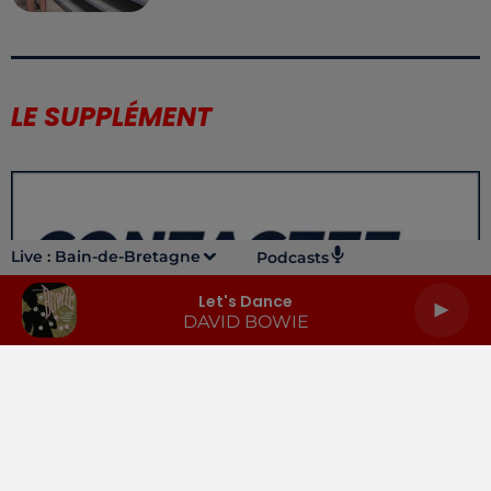
LE SUPPLÉMENT
Live :
Bain-de-Bretagne
Podcasts
Let's Dance
DAVID BOWIE