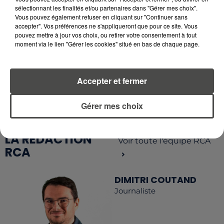
sélectionnant les finalités et/ou partenaires dans "Gérer mes choix".
Vous pouvez également refuser en cliquant sur "Continuer sans
accepter". Vos préférences ne s'appliqueront que pour ce site. Vous
pouvez mettre à jour vos choix, ou retirer votre consentement à tout
moment via le lien "Gérer les cookies" situé en bas de chaque page.
RETROUVEZ TOUTE L'ACTU DE LA RÉGION ET
RECEVEZ LES ALERTES INFOS DE LA RÉDACTION
EN TÉLÉCHARGEANT L'APPLICATION MOBILE
Accepter et fermer
RCA
Gérer mes choix
LA RÉDACTION
Voir toute l'équipe RCA
RCA
DIMITRI COUTAND
Journaliste