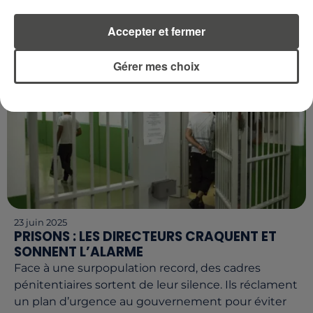
pour l’entreprise qui espérait encore une seconde
chance.
Accepter et fermer
Gérer mes choix
23 juin 2025
PRISONS : LES DIRECTEURS CRAQUENT ET
SONNENT L’ALARME
Face à une surpopulation record, des cadres
pénitentiaires sortent de leur silence. Ils réclament
un plan d’urgence au gouvernement pour éviter