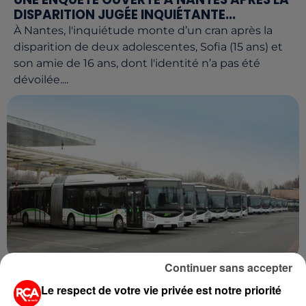
DISPARITION JUGÉE INQUIÉTANTE...
À Nantes, l'inquiétude monte d’un cran après la
disparition de deux adolescentes, Sofia (15 ans) et
son amie de 16 ans, dont l'identité n’a pas été
dévoilée....
Continuer sans accepter
2 juillet 2025
INCENDIE À LA SEMITAN : UN CONDUCTEUR
Le respect de votre vie privée est notre priorité
ÉCHAPPE DE PEU AU DRAME