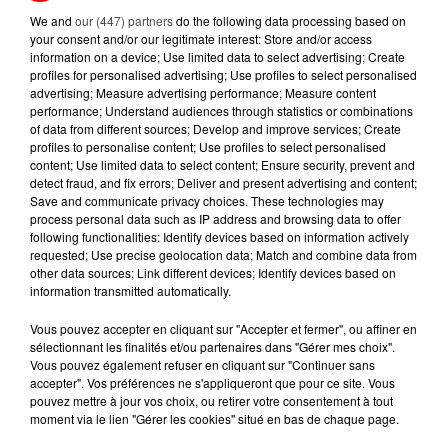
Mardi 1er juillet 2025, un incendie spectaculaire s’est
We and
our (447) partners
do the following data processing based on
your consent and/or our legitimate interest: Store and/or access
déclenché dans un dépôt de la Semitan à Nantes.
information on a device; Use limited data to select advertising; Create
Un bus roulant au gaz naturel a pris feu. Le...
profiles for personalised advertising; Use profiles to select personalised
advertising; Measure advertising performance; Measure content
performance; Understand audiences through statistics or combinations
of data from different sources; Develop and improve services; Create
profiles to personalise content; Use profiles to select personalised
content; Use limited data to select content; Ensure security, prevent and
detect fraud, and fix errors; Deliver and present advertising and content;
Save and communicate privacy choices. These technologies may
process personal data such as IP address and browsing data to offer
following functionalities: Identify devices based on information actively
requested; Use precise geolocation data; Match and combine data from
other data sources; Link different devices; Identify devices based on
information transmitted automatically.
Vous pouvez accepter en cliquant sur "Accepter et fermer", ou affiner en
sélectionnant les finalités et/ou partenaires dans "Gérer mes choix".
27 juin 2025
CASA FRANCE : RIDEAU TIRÉ POUR
Vous pouvez également refuser en cliquant sur "Continuer sans
accepter". Vos préférences ne s'appliqueront que pour ce site. Vous
L'ENSEIGNE D’AMEUBLEMENT, 600...
pouvez mettre à jour vos choix, ou retirer votre consentement à tout
Faute de repreneur, la justice prononce la
moment via le lien "Gérer les cookies" situé en bas de chaque page.
liquidation judiciaire de Casa France. Une fin brutale