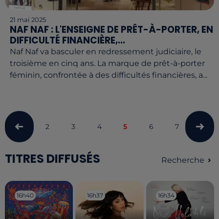
21 mai 2025
NAF NAF : L'ENSEIGNE DE PRÊT-À-PORTER, EN
DIFFICULTÉ FINANCIÈRE,...
Naf Naf va basculer en redressement judiciaire, le
troisième en cinq ans. La marque de prêt-à-porter
féminin, confrontée à des difficultés financières, a...
2
3
4
5
6
7
8
TITRES DIFFUSÉS
Recherche
16h40
16h40
16h37
16h37
16h34
16h34