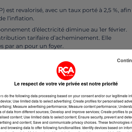
P) est revalorisé, avec un taux porté à 2,5 %, afin
l’inflation.
bonnement d’électricité diminue au 1er février.
ontribution tarifaire d’acheminement. Elle
s par an pour un foyer.
’énergie
recommande une baisse moyenne de
Contin
S AUTOROUTES
Le respect de votre vie privée est notre priorité
lus la main à la poche. Les tarifs des péages
vrier 2026. Cette hausse s’appuie sur la nouvel
ers
do the following data processing based on your consent and/or our legitimate int
device; Use limited data to select advertising; Create profiles for personalised adver
de validation définitive par l’État.
vertising; Measure advertising performance; Measure content performance; Unders
ns of data from different sources; Develop and improve services; Create profiles to 
 hors réseau… Les services bancaires coûtent pl
alised content; Use limited data to select content; Ensure security, prevent and detect
yen des services bancaires augmente d’environ 
ertising and content; Save and communicate privacy choices. These technologies
and browsing data to offer following functionalities: Identify devices based on infor
il des clients. Comme chaque année, les tarifs du