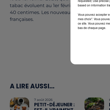
requested; Use precise g
tabac évoluent au 1er février. En 2026, ce
based on information tra
40 centimes. Les nouveaux prix sont détaillé
Vous pouvez accepter en 
françaises.
mes choix". Vous pouvez
ce site. Vous pouvez met
bas de chaque page.
A LIRE AUSSI...
7 août 2026
PETIT-DÉJEUNER :