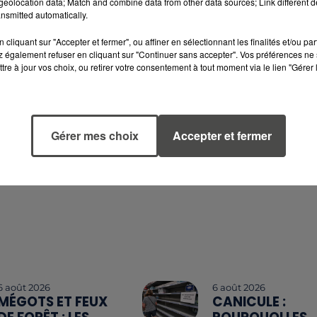
eolocation data; Match and combine data from other data sources; Link different de
rtains paquets de cigarettes augmentent de 20 à
nsmitted automatically.
s dans la liste officielle publiée par les douanes
cliquant sur "Accepter et fermer", ou affiner en sélectionnant les finalités et/ou pa
 également refuser en cliquant sur "Continuer sans accepter". Vos préférences ne 
tre à jour vos choix, ou retirer votre consentement à tout moment via le lien "Gérer 
Gérer mes choix
Accepter et fermer
6 août 2026
6 août 2026
MÉGOTS ET FEUX
CANICULE :