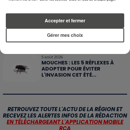
MANGER SAINEMENT COÛTE 25 %
PLUS CHER QU'IL Y A CINQ ANS,
ALERTE L’ONU
Accepter et fermer
5 août 2026
QUELLES SONT LES MARQUES QUI
Gérer mes choix
OFFRENT LE MEILLEUR RAPPORT...
5 août 2026
MOUCHES : LES 5 RÉFLEXES À
ADOPTER POUR ÉVITER
L'INVASION CET ÉTÉ...
RETROUVEZ TOUTE L'ACTU DE LA RÉGION ET
RECEVEZ LES ALERTES INFOS DE LA RÉDACTION
EN TÉLÉCHARGEANT L'APPLICATION MOBILE
RCA