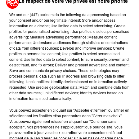
Le respect de votre vie privée est notre priorité
We and
our (447) partners
do the following data processing based on
A LIRE AUSSI...
your consent and/or our legitimate interest: Store and/or access
information on a device; Use limited data to select advertising; Create
profiles for personalised advertising; Use profiles to select personalised
11h03
advertising; Measure advertising performance; Measure content
WEEK-END ROUGE SUR LES
performance; Understand audiences through statistics or combinations
ROUTES : LE GRAND OUEST SE
of data from different sources; Develop and improve services; Create
PRÉPARE À UN...
profiles to personalise content; Use profiles to select personalised
content; Use limited data to select content; Ensure security, prevent and
detect fraud, and fix errors; Deliver and present advertising and content;
6 août 2026
Save and communicate privacy choices. These technologies may
MÉGOTS ET FEUX DE FORÊT : LES
process personal data such as IP address and browsing data to offer
INDUSTRIELS DU TABAC BIENTÔT
following functionalities: Identify devices based on information actively
TAXÉS...
requested; Use precise geolocation data; Match and combine data from
other data sources; Link different devices; Identify devices based on
information transmitted automatically.
6 août 2026
CANICULE : POURQUOI LES
Vous pouvez accepter en cliquant sur "Accepter et fermer", ou affiner en
BOUTEILLES D'EAU
sélectionnant les finalités et/ou partenaires dans "Gérer mes choix".
DISPARAISSENT DES RAYONS...
Vous pouvez également refuser en cliquant sur "Continuer sans
accepter". Vos préférences ne s'appliqueront que pour ce site. Vous
pouvez mettre à jour vos choix, ou retirer votre consentement à tout
5 août 2026
moment via le lien "Gérer les cookies" situé en bas de chaque page.