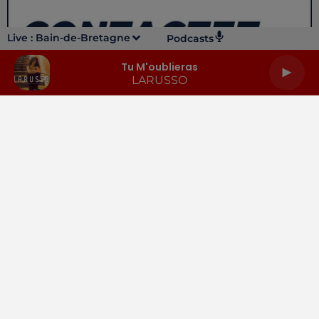
Live :
Bain-de-Bretagne
Podcasts
Tu M'oublieras
LARUSSO
LA RADIO
INFOS
PODCASTS
RENDEZ-VOUS
PUBLICITÉ