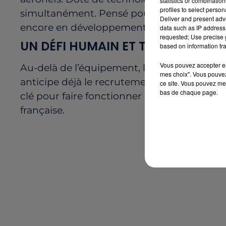
statistics or combinatio
profiles to select person
simultanément.
Pensé
pour
durer
jusqu’à
Deliver and present adv
encore
en
développement.
data such as IP address 
requested; Use precise g
UN
DÉFI
HUMAIN
ET
TECHNOLOGI
based on information tra
Vous pouvez accepter en 
Au-
delà
de
l’équipement,
le
projet
pose
la
mes choix". Vous pouvez
anticipe
déjà
le
recrutement
de
milliers
de
ce site. Vous pouvez met
bas de chaque page.
clé
pour
faire
fonctionner
ce
bâtiment
com
française.