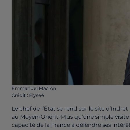
Emmanuel Macron
Crédit :
Elysée
Le
chef
de
l’État
se
rend
sur
le
site
d’Indret
au
Moyen-
Orient.
Plus
qu’une
simple
visit
capacité
de
la
France
à
défendre
ses
intérê