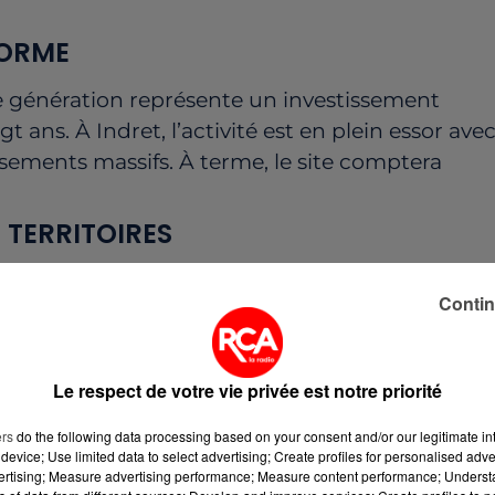
ORME
e
génération
représente
un
investissement
ngt
ans.
À
Indret,
l’activité
est
en
plein
essor
ave
issements
massifs.
À
terme,
le
site
comptera
S
TERRITOIRES
riel
français :
près
de
800
entreprises
sont
Contin
s
régions
Pays
de
la
Loire,
Bretagne
et
Provence
es
retombées.
Jusqu’à
14
000
emplois
seront
Le respect de votre vie privée est notre priorité
S
L’AVENIR
ers
do the following data processing based on your consent and/or our legitimate int
device; Use limited data to select advertising; Create profiles for personalised adver
e
de
77
000
tonnes
pourra
embarquer
jusqu’à
4
vertising; Measure advertising performance; Measure content performance; Unders
l
sera
capable
de
lancer
et
récupérer
des
avions