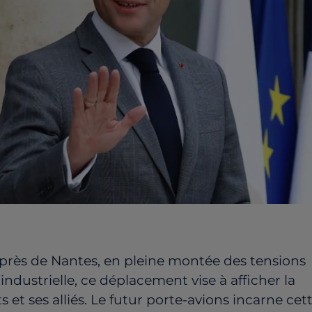
près
de
Nantes,
en
pleine
montée
des
tensions
e
industrielle,
ce
déplacement
vise
à
afficher
la
ts
et
ses
alliés.
Le
futur
porte-
avions
incarne
cet