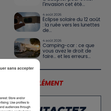
l'invasion cet été...
4 août 2026
Éclipse solaire du 12 août
: la ruée vers les lunettes
c
de...
4 août 2026
Camping-car : ce que
vous avez le droit de
faire... et les erreurs...
uer sans accepter
-
LE SUPPLÉMENT
erest: Store and/or
tising; Use profiles to
0
tand audiences through