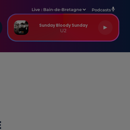
Live :
Bain-de-Bretagne
Podcasts
Sunday Bloody Sunday
U2
E