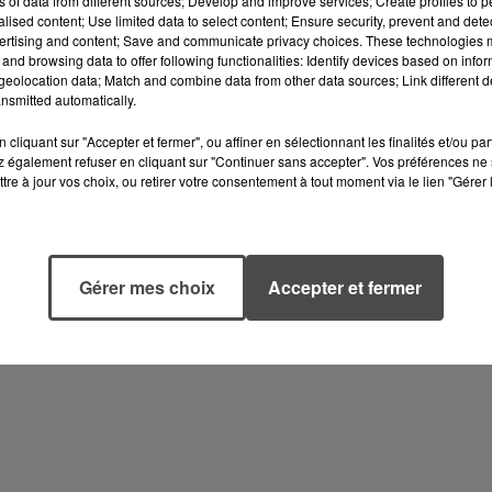
ns of data from different sources; Develop and improve services; Create profiles to 
alised content; Use limited data to select content; Ensure security, prevent and detect
l’horizon
2060,
il
devra
intégrer
des
innovations
ertising and content; Save and communicate privacy choices. These technologies
and browsing data to offer following functionalities: Identify devices based on infor
eolocation data; Match and combine data from other data sources; Link different de
QUE
nsmitted automatically.
cliquant sur "Accepter et fermer", ou affiner en sélectionnant les finalités et/ou pa
question
des
compétences.
La
Marine
nationale
 également refuser en cliquant sur "Continuer sans accepter". Vos préférences ne 
profils,
notamment
dans
le
nucléaire.
Un
enjeu
tre à jour vos choix, ou retirer votre consentement à tout moment via le lien "Gérer 
plexe
et
maintenir
l’excellence
industrielle
Gérer mes choix
Accepter et fermer