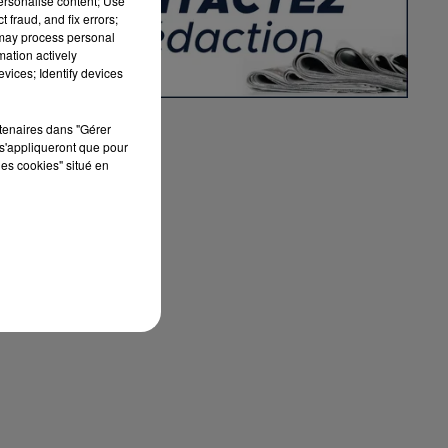
personalise content; Use
 fraud, and fix errors;
 may process personal
mation actively
vices; Identify devices
rtenaires dans "Gérer
s'appliqueront que pour
les cookies" situé en