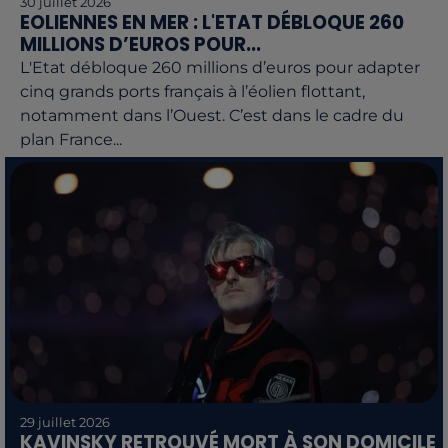
30 juillet 2026
EOLIENNES EN MER : L'ETAT DÉBLOQUE 260
MILLIONS D’EUROS POUR...
L'Etat débloque 260 millions d’euros pour adapter
cinq grands ports français à l’éolien flottant,
notamment dans l’Ouest. C’est dans le cadre du
plan France...
29 juillet 2026
KAVINSKY RETROUVÉ MORT À SON DOMICILE