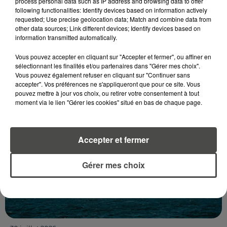
process personal data such as IP address and browsing data to offer
following functionalities: Identify devices based on information actively
31 juillet 2026
requested; Use precise geolocation data; Match and combine data from
FESTIVALS, FÊTE FORAINE... QUE FAIRE DANS
other data sources; Link different devices; Identify devices based on
L'OUEST EN AOÛT ?
information transmitted automatically.
Le mois d’août commence et de nouveaux
Vous pouvez accepter en cliquant sur "Accepter et fermer", ou affiner en
évènements ont lieu dans l’Ouest. RCA vous a
sélectionnant les finalités et/ou partenaires dans "Gérer mes choix".
sélectionné quelques idées de sortie pour ce début
Vous pouvez également refuser en cliquant sur "Continuer sans
accepter". Vos préférences ne s'appliqueront que pour ce site. Vous
de mois.
pouvez mettre à jour vos choix, ou retirer votre consentement à tout
moment via le lien "Gérer les cookies" situé en bas de chaque page.
Accepter et fermer
Gérer mes choix