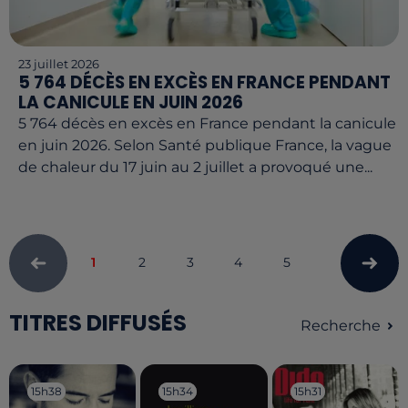
23 juillet 2026
5 764 DÉCÈS EN EXCÈS EN FRANCE PENDANT
LA CANICULE EN JUIN 2026
5 764 décès en excès en France pendant la canicule
en juin 2026. Selon Santé publique France, la vague
de chaleur du 17 juin au 2 juillet a provoqué une...
1
2
3
4
5
TITRES DIFFUSÉS
Recherche
15h38
15h38
15h34
15h34
15h31
15h31