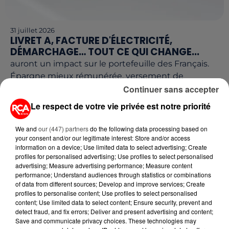
31 juillet 2026
LIVRET A, FACTURE D'ÉLECTRICITÉ,
DÉMARCHAGE… TOUT CE QUI CHANGE...
auront un impact sur le portefeuille des Français.
Épargne mieux rémunérée, versement de
l'allocation de rentrée scolaire, fin du démarchage
Continuer sans accepter
téléphonique non...
Le respect de votre vie privée est notre priorité
We and
our (447) partners
do the following data processing based on
your consent and/or our legitimate interest: Store and/or access
information on a device; Use limited data to select advertising; Create
profiles for personalised advertising; Use profiles to select personalised
advertising; Measure advertising performance; Measure content
performance; Understand audiences through statistics or combinations
of data from different sources; Develop and improve services; Create
profiles to personalise content; Use profiles to select personalised
content; Use limited data to select content; Ensure security, prevent and
detect fraud, and fix errors; Deliver and present advertising and content;
Save and communicate privacy choices. These technologies may