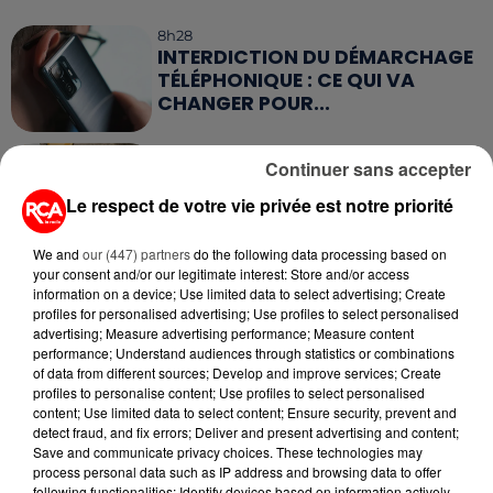
8h28
INTERDICTION DU DÉMARCHAGE
TÉLÉPHONIQUE : CE QUI VA
CHANGER POUR...
7 août 2026
Continuer sans accepter
PETIT-DÉJEUNER : EST-IL
VRAIMENT OBLIGATOIRE DE
Le respect de votre vie privée est notre priorité
MANGER LE MATIN ?
We and
our (447) partners
do the following data processing based on
7 août 2026
your consent and/or our legitimate interest: Store and/or access
WEEK-END ROUGE SUR LES
information on a device; Use limited data to select advertising; Create
ROUTES : LE GRAND OUEST SE
profiles for personalised advertising; Use profiles to select personalised
advertising; Measure advertising performance; Measure content
PRÉPARE À UN...
performance; Understand audiences through statistics or combinations
of data from different sources; Develop and improve services; Create
6 août 2026
profiles to personalise content; Use profiles to select personalised
MÉGOTS ET FEUX DE FORÊT : LES
content; Use limited data to select content; Ensure security, prevent and
INDUSTRIELS DU TABAC BIENTÔT
detect fraud, and fix errors; Deliver and present advertising and content;
TAXÉS...
Save and communicate privacy choices. These technologies may
process personal data such as IP address and browsing data to offer
following functionalities: Identify devices based on information actively