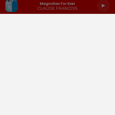
Magnolias For Ever
CLAUDE FRANCOIS
LA RADIO
INFOS
PODCASTS
RENDEZ-VOUS
PUBLICITÉ
Gestion des cookies
Mentions légales
Espace presse
Téléchargez l'appli