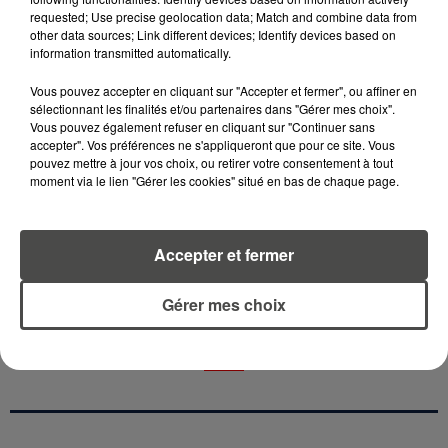
6 août 2026
requested; Use precise geolocation data; Match and combine data from
CANICULE : POURQUOI LES
other data sources; Link different devices; Identify devices based on
BOUTEILLES D'EAU
information transmitted automatically.
DISPARAISSENT DES RAYONS...
Vous pouvez accepter en cliquant sur "Accepter et fermer", ou affiner en
sélectionnant les finalités et/ou partenaires dans "Gérer mes choix".
5 août 2026
Vous pouvez également refuser en cliquant sur "Continuer sans
MANGER SAINEMENT COÛTE 25 %
accepter". Vos préférences ne s'appliqueront que pour ce site. Vous
PLUS CHER QU'IL Y A CINQ ANS,
pouvez mettre à jour vos choix, ou retirer votre consentement à tout
ALERTE L’ONU
moment via le lien "Gérer les cookies" situé en bas de chaque page.
Accepter et fermer
RETROUVEZ TOUTE L'ACTU DE LA RÉGION ET
Gérer mes choix
RECEVEZ LES ALERTES INFOS DE LA RÉDACTION
EN TÉLÉCHARGEANT L'APPLICATION MOBILE
RCA