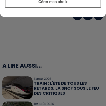
Gérer mes choix
A LIRE AUSSI...
3 août 2026
TRAIN : L'ÉTÉ DE TOUS LES
RETARDS, LA SNCF SOUS LE FEU
DES CRITIQUES
1er août 2026