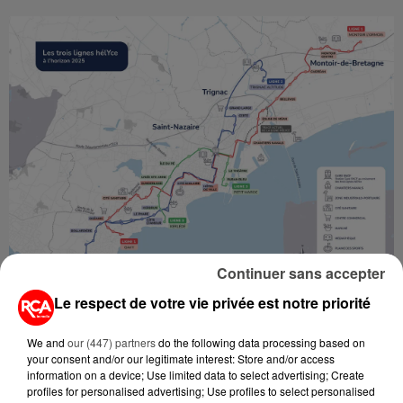
Continuer sans accepter
Le respect de votre vie privée est notre priorité
>>>
En savoir plus
sur le réseau Hélyce + : notre
article
We and
our (447) partners
do the following data processing based on
your consent and/or our legitimate interest: Store and/or access
Les usagers des transports en commun
information on a device; Use limited data to select advertising; Create
seront également affectés par ces travaux.
profiles for personalised advertising; Use profiles to select personalised