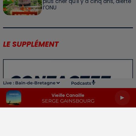
plus cher qu'il y a cinq ans, alerte
l’ONU
LE SUPPLÉMENT
Live :
Bain-de-Bretagne
Podcasts
Vieille Canaille
SERGE GAINSBOURG