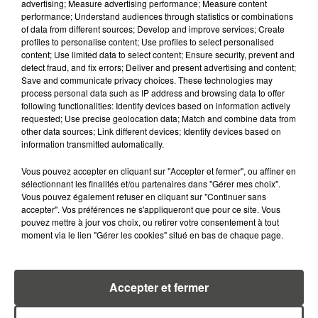
advertising; Measure advertising performance; Measure content
Plusieurs lignes de bus, notamment les
performance; Understand audiences through statistics or combinations
lignes U1, U2 et U3, seront réorganisées
of data from different sources; Develop and improve services; Create
profiles to personalise content; Use profiles to select personalised
pendant plusieurs semaines. Les arrêts Afpa
content; Use limited data to select content; Ensure security, prevent and
detect fraud, and fix errors; Deliver and present advertising and content;
et Vecquerie ne seront pas desservis jusqu'en
Save and communicate privacy choices. These technologies may
décembre, mais des arrêts provisoires seront
process personal data such as IP address and browsing data to offer
following functionalities: Identify devices based on information actively
mis en place sur la route de la Côte d'Amour.
requested; Use precise geolocation data; Match and combine data from
other data sources; Link different devices; Identify devices based on
Les travaux actuellement en cours
information transmitted automatically.
comprennent des aménagements de
Vous pouvez accepter en cliquant sur "Accepter et fermer", ou affiner en
l'espace public, de la voirie et de l'éclairage
sélectionnant les finalités et/ou partenaires dans "Gérer mes choix".
public. Des itinéraires alternatifs sont
Vous pouvez également refuser en cliquant sur "Continuer sans
accepter". Vos préférences ne s'appliqueront que pour ce site. Vous
proposés pour les cyclistes. Bien que des
pouvez mettre à jour vos choix, ou retirer votre consentement à tout
mesures soient prises pour minimiser
moment via le lien "Gérer les cookies" situé en bas de chaque page.
l'impact sur la circulation, ces travaux
causeront inévitablement des perturbations
Accepter et fermer
pour les usagers de la route et des transports
en commun dans les mois à venir.