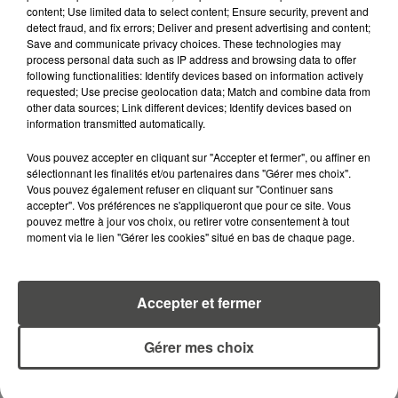
SIFFLETS, CIRÉS JAUNES ET
content; Use limited data to select content; Ensure security, prevent and
BALISES,...
detect fraud, and fix errors; Deliver and present advertising and content;
Save and communicate privacy choices. These technologies may
process personal data such as IP address and browsing data to offer
13 juillet 2026
following functionalities: Identify devices based on information actively
CANICULE ET SÉCHERESSE : LES
requested; Use precise geolocation data; Match and combine data from
APICULTEURS S'INQUIÈTENT
other data sources; Link different devices; Identify devices based on
D'UNE RÉCOLTE...
information transmitted automatically.
Vous pouvez accepter en cliquant sur "Accepter et fermer", ou affiner en
9 juillet 2026
sélectionnant les finalités et/ou partenaires dans "Gérer mes choix".
CANICULE : UNE PLUIE
Vous pouvez également refuser en cliquant sur "Continuer sans
D'ANNULATIONS POUR LES FEUX
accepter". Vos préférences ne s'appliqueront que pour ce site. Vous
D'ARTIFICE DU...
pouvez mettre à jour vos choix, ou retirer votre consentement à tout
moment via le lien "Gérer les cookies" situé en bas de chaque page.
9 juillet 2026
CANICULE : LE GRAND OUEST
VIRE AU ROUGE, 9
Accepter et fermer
DÉPARTEMENTS EN ALERTE...
Gérer mes choix