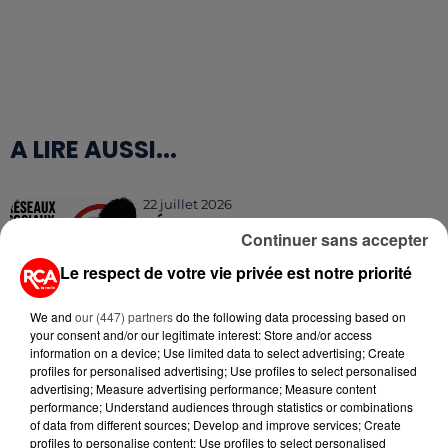
A LIRE AUSSI...
22 juillet 2026
RÉSEAUX SOCIAUX : LES MOINS
Continuer sans accepter
DE 15 ANS BIENTÔT
DÉCONNECTÉS
Le respect de votre vie privée est notre priorité
16 juillet 2026
We and
our (447) partners
do the following data processing based on
AFFAIRE JUBILLAR : VERS LA FIN
your consent and/or our legitimate interest: Store and/or access
D'UNE ENQUÊTE QUI DURE DEPUIS
information on a device; Use limited data to select advertising; Create
2020
profiles for personalised advertising; Use profiles to select personalised
advertising; Measure advertising performance; Measure content
performance; Understand audiences through statistics or combinations
15 juillet 2026
of data from different sources; Develop and improve services; Create
GRANDES MARÉES DE L'ÉTÉ :
profiles to personalise content; Use profiles to select personalised