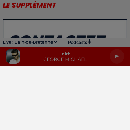
LE SUPPLÉMENT
Live :
Bain-de-Bretagne
Podcasts
Faith
GEORGE MICHAEL
LA RADIO
INFOS
PODCASTS
RENDEZ-VOUS
PUBLICITÉ