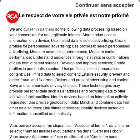
Continuer sans accepter
Le respect de votre vie privée est notre priorité
We and
our (447) partners
do the following data processing based on
your consent and/or our legitimate interest: Store and/or access
information on a device; Use limited data to select advertising; Create
A LIRE AUSSI...
profiles for personalised advertising; Use profiles to select personalised
advertising; Measure advertising performance; Measure content
performance; Understand audiences through statistics or combinations
of data from different sources; Develop and improve services; Create
7 août 2026
profiles to personalise content; Use profiles to select personalised
PETIT-DÉJEUNER : EST-IL
content; Use limited data to select content; Ensure security, prevent and
VRAIMENT OBLIGATOIRE DE
detect fraud, and fix errors; Deliver and present advertising and content;
MANGER LE MATIN ?
Save and communicate privacy choices. These technologies may
process personal data such as IP address and browsing data to offer
following functionalities: Identify devices based on information actively
7 août 2026
requested; Use precise geolocation data; Match and combine data from
WEEK-END ROUGE SUR LES
other data sources; Link different devices; Identify devices based on
ROUTES : LE GRAND OUEST SE
information transmitted automatically.
PRÉPARE À UN...
Vous pouvez accepter en cliquant sur "Accepter et fermer", ou affiner en
6 août 2026
sélectionnant les finalités et/ou partenaires dans "Gérer mes choix".
MÉGOTS ET FEUX DE FORÊT : LES
Vous pouvez également refuser en cliquant sur "Continuer sans