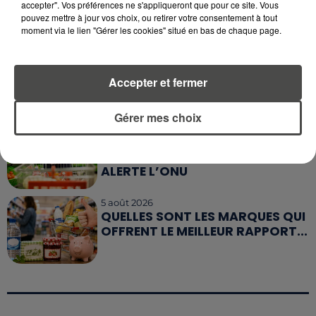
INDUSTRIELS DU TABAC BIENTÔT
accepter". Vos préférences ne s'appliqueront que pour ce site. Vous
pouvez mettre à jour vos choix, ou retirer votre consentement à tout
TAXÉS...
moment via le lien "Gérer les cookies" situé en bas de chaque page.
6 août 2026
CANICULE : POURQUOI LES
BOUTEILLES D'EAU
Accepter et fermer
DISPARAISSENT DES RAYONS...
Gérer mes choix
5 août 2026
MANGER SAINEMENT COÛTE 25 %
PLUS CHER QU'IL Y A CINQ ANS,
ALERTE L’ONU
5 août 2026
QUELLES SONT LES MARQUES QUI
OFFRENT LE MEILLEUR RAPPORT...