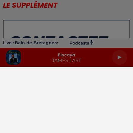
LE SUPPLÉMENT
Live :
Bain-de-Bretagne
Podcasts
Biscaya
JAMES LAST
LA RADIO
INFOS
PODCASTS
RENDEZ-VOUS
PUBLICITÉ