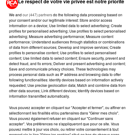
Le respect de votre vie privée est notre priorité
2 octobre 2025
ACCIDENT MORTEL EN VENDÉE : L’OUVRIER
We and
our (447) partners
do the following data processing based on
AGRICOLE RENVOYÉ DEVANT LE...
your consent and/or our legitimate interest: Store and/or access
information on a device; Use limited data to select advertising; Create
Un mois et demi après le drame de Sainte-Gemme-
profiles for personalised advertising; Use profiles to select personalised
la-Plaine, où un couple et leur enfant ont trouvé la
advertising; Measure advertising performance; Measure content
mort percutés par un tracteur, l’ouvrier agricole...
performance; Understand audiences through statistics or combinations
of data from different sources; Develop and improve services; Create
profiles to personalise content; Use profiles to select personalised
content; Use limited data to select content; Ensure security, prevent and
detect fraud, and fix errors; Deliver and present advertising and content;
Save and communicate privacy choices. These technologies may
process personal data such as IP address and browsing data to offer
following functionalities: Identify devices based on information actively
requested; Use precise geolocation data; Match and combine data from
other data sources; Link different devices; Identify devices based on
information transmitted automatically.
Vous pouvez accepter en cliquant sur "Accepter et fermer", ou affiner en
sélectionnant les finalités et/ou partenaires dans "Gérer mes choix".
Vous pouvez également refuser en cliquant sur "Continuer sans
accepter". Vos préférences ne s'appliqueront que pour ce site. Vous
30 septembre 2025
pouvez mettre à jour vos choix, ou retirer votre consentement à tout
GRÈVE DU 2 OCTOBRE : FORTE MOBILISATION
moment via le lien "Gérer les cookies" situé en bas de chaque page.