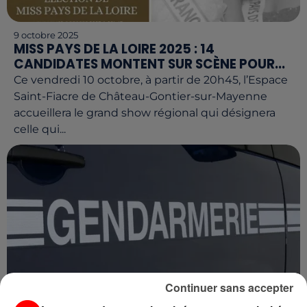
9 octobre 2025
MISS PAYS DE LA LOIRE 2025 : 14
CANDIDATES MONTENT SUR SCÈNE POUR...
Ce vendredi 10 octobre, à partir de 20h45, l’Espace
Saint-Fiacre de Château-Gontier-sur-Mayenne
accueillera le grand show régional qui désignera
celle qui...
Continuer sans accepter