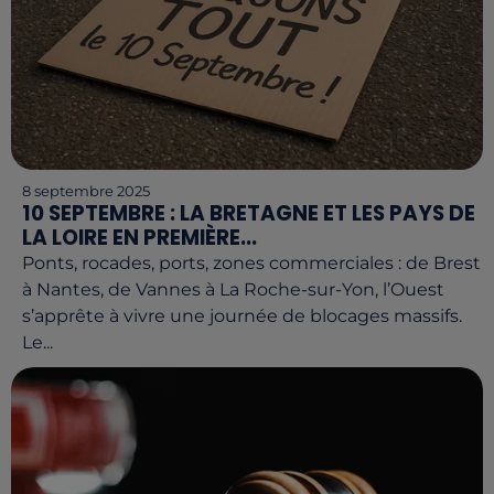
8 septembre 2025
10 SEPTEMBRE : LA BRETAGNE ET LES PAYS DE
LA LOIRE EN PREMIÈRE...
Ponts, rocades, ports, zones commerciales : de Brest
à Nantes, de Vannes à La Roche-sur-Yon, l’Ouest
s’apprête à vivre une journée de blocages massifs.
Le...