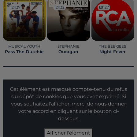
12h37
12h37
12h32
12h32
12h27
12h27
MUSICAL YOUTH
STEPHANIE
THE BEE GEES
Pass The Dutchie
Ouragan
Night Fever
Cet élément est masqué compte-tenu du refus
du dépôt de cookies que vous avez exprimé. Si
vous souhaitez l'afficher, merci de nous donner
votre accord en cliquant sur le bouton ci-
dessous.
Afficher l'élément