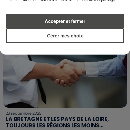
ATTENDUE DANS LES PAYS DE...
Deux semaines après une première démonstration
de force, l’intersyndicale appelle à une nouvelle
Accepter et fermer
journée de mobilisation ce jeudi 2 octobre. Dans
toute la...
Gérer mes choix
23 septembre 2025
LA BRETAGNE ET LES PAYS DE LA LOIRE,
TOUJOURS LES RÉGIONS LES MOINS...