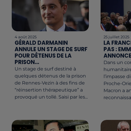
4 août 2025
25 juillet 2025
GÉRALD DARMANIN
LA FRANC
ANNULE UN STAGE DE SURF
PAS : EM
POUR DÉTENUS DE LA
ANNONCE 
PRISON...
Dans un con
Un stage de surf destiné à
humanitaire
quelques détenus de la prison
l’impasse d
de Rennes-Vezin à des fins de
Proche-Ori
“réinsertion thérapeutique” a
Macron a a
provoqué un tollé. Saisi par les...
reconnaissan