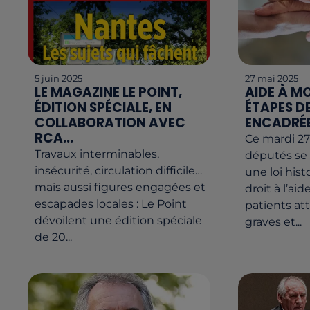
5 juin 2025
27 mai 2025
LE MAGAZINE LE POINT,
AIDE À MO
ÉDITION SPÉCIALE, EN
ÉTAPES D
COLLABORATION AVEC
ENCADRÉE 
RCA...
Ce mardi 27
Travaux interminables,
députés se
insécurité, circulation difficile…
une loi his
mais aussi figures engagées et
droit à l’ai
escapades locales : Le Point
patients at
dévoilent une édition spéciale
graves et...
de 20...