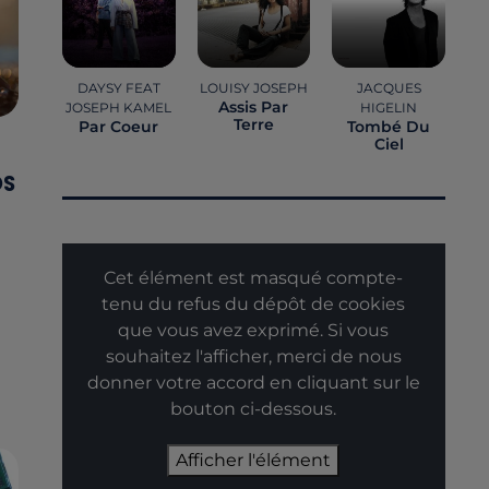
DAYSY FEAT
LOUISY JOSEPH
JACQUES
Assis Par
JOSEPH KAMEL
HIGELIN
Terre
Par Coeur
Tombé Du
Ciel
OS
Cet élément est masqué compte-
tenu du refus du dépôt de cookies
que vous avez exprimé. Si vous
souhaitez l'afficher, merci de nous
donner votre accord en cliquant sur le
bouton ci-dessous.
Afficher l'élément