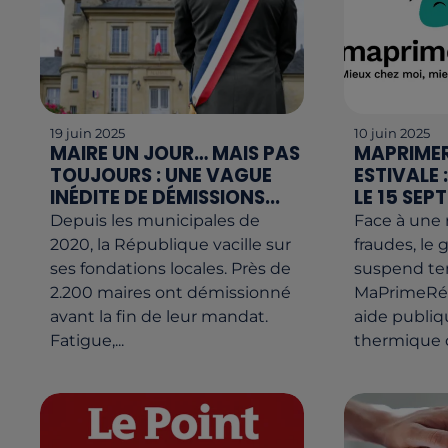
19 juin 2025
10 juin 2025
MAIRE UN JOUR… MAIS PAS
MAPRIMER
TOUJOURS : UNE VAGUE
ESTIVALE 
INÉDITE DE DÉMISSIONS...
LE 15 SEPT
Depuis les municipales de
Face à une
2020, la République vacille sur
fraudes, l
ses fondations locales. Près de
suspend t
2.200 maires ont démissionné
MaPrimeRéno
avant la fin de leur mandat.
aide publiq
Fatigue,...
thermique d