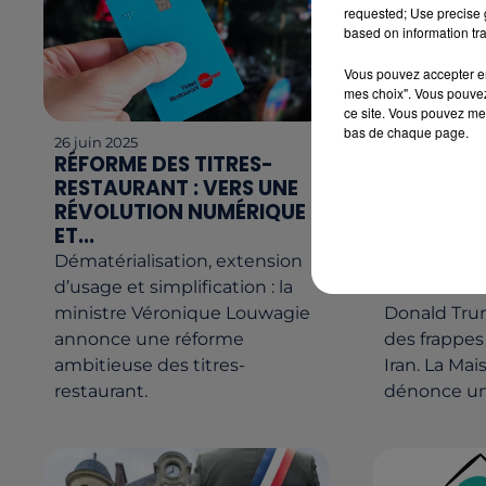
requested; Use precise g
based on information tra
Vous pouvez accepter en 
mes choix". Vous pouvez
ce site. Vous pouvez met
bas de chaque page.
26 juin 2025
25 juin 2025
RÉFORME DES TITRES-
IRAN : LE
RESTAURANT : VERS UNE
AMÉRICAI
RÉVOLUTION NUMÉRIQUE
VRAIMENT
ET...
SITES...
Dématérialisation, extension
Un rapport 
d’usage et simplification : la
contredit le
ministre Véronique Louwagie
Donald Trum
annonce une réforme
des frappes
ambitieuse des titres-
Iran. La Ma
restaurant.
dénonce une