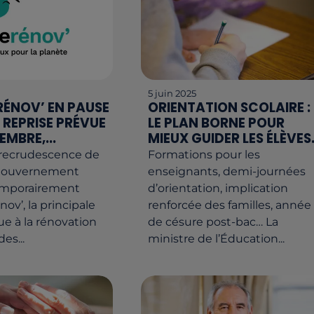
5 juin 2025
ÉNOV’ EN PAUSE
ORIENTATION SCOLAIRE :
: REPRISE PRÉVUE
LE PLAN BORNE POUR
EMBRE,...
MIEUX GUIDER LES ÉLÈVES.
 recrudescence de
Formations pour les
e gouvernement
enseignants, demi-journées
emporairement
d’orientation, implication
v’, la principale
renforcée des familles, année
ue à la rénovation
de césure post-bac… La
es...
ministre de l’Éducation...