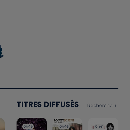
TITRES DIFFUSÉS
Recherche
0h49
0h49
0h46
0h46
0h41
0h41