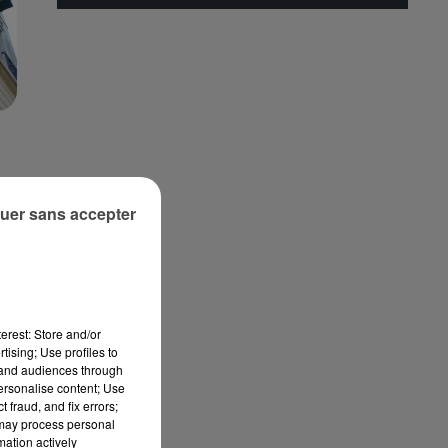
uer sans accepter
erest: Store and/or
tising; Use profiles to
tand audiences through
personalise content; Use
 fraud, and fix errors;
 may process personal
mation actively