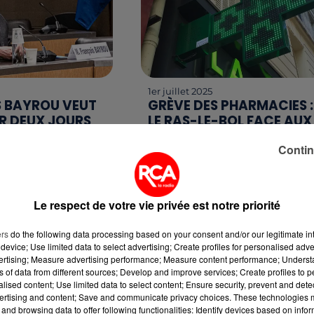
1er juillet 2025
 BAYROU VEUT
GRÈVE DES PHARMACIES :
R DEUX JOURS
LE RAS-LE-BOL FACE AUX
OUR REDRESSER
COUPES BUDGÉTAIRES
Contin
Les pharmaciens entrent en
nnonce choc,
grève à partir de ce mardi 1er
yrou propose la
juillet. Ils dénoncent les
 du lundi de
économies imposées par le
Le respect de votre vie privée est notre priorité
 8 Mai. Objectif :
gouvernement, notamment
ers
do the following data processing based on your consent and/or our legitimate int
es finances
sur le médicament,...
device; Use limited data to select advertising; Create profiles for personalised adver
hauteur de 43,8...
vertising; Measure advertising performance; Measure content performance; Unders
ns of data from different sources; Develop and improve services; Create profiles to 
alised content; Use limited data to select content; Ensure security, prevent and detect
ertising and content; Save and communicate privacy choices. These technologies
and browsing data to offer following functionalities: Identify devices based on infor