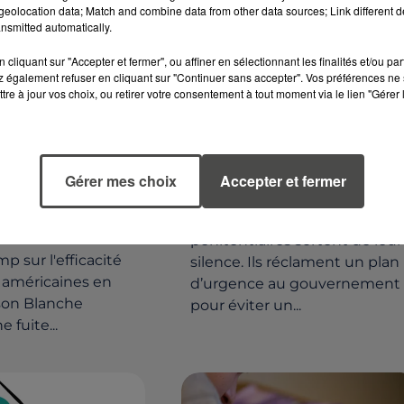
eolocation data; Match and combine data from other data sources; Link different de
nsmitted automatically.
cliquant sur "Accepter et fermer", ou affiner en sélectionnant les finalités et/ou pa
 également refuser en cliquant sur "Continuer sans accepter". Vos préférences ne 
tre à jour vos choix, ou retirer votre consentement à tout moment via le lien "Gérer 
23 juin 2025
S FRAPPES
PRISONS : LES DIRECTEUR
NES ONT-ELLES
CRAQUENT ET SONNENT
 DÉTRUIT LES
L’ALARME
Gérer mes choix
Accepter et fermer
Face à une surpopulation
révélé par CNN
record, des cadres
s affirmations de
pénitentiaires sortent de leur
p sur l'efficacité
silence. Ils réclament un plan
 américaines en
d’urgence au gouvernement
ison Blanche
pour éviter un...
 fuite...