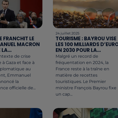
24 juillet 2025
E FRANCHIT LE
TOURISME : BAYROU VISE
MANUEL MACRON
LES 100 MILLIARDS D’EUR
LA...
EN 2030 POUR LA...
texte de crise
Malgré un record de
 à Gaza et face à
fréquentation en 2024, la
iplomatique au
France reste à la traîne en
ent, Emmanuel
matière de recettes
nnoncé la
touristiques. Le Premier
ce officielle de...
ministre François Bayrou fixe
un cap...