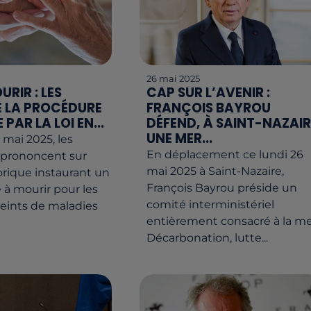
26 mai 2025
URIR : LES
CAP SUR L’AVENIR :
E LA PROCÉDURE
FRANÇOIS BAYROU
PAR LA LOI EN...
DÉFEND, À SAINT-NAZAIR
UNE MER...
 mai 2025, les
En déplacement ce lundi 26
 prononcent sur
mai 2025 à Saint-Nazaire,
torique instaurant un
François Bayrou préside un
de à mourir pour les
comité interministériel
teints de maladies
entièrement consacré à la me
Décarbonation, lutte...