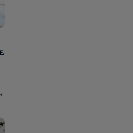
E,
r.