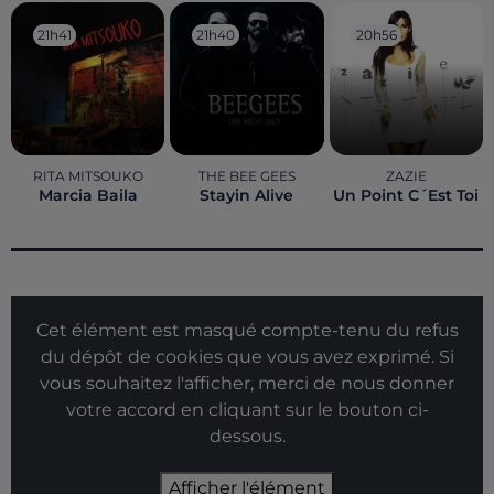
21h41
21h41
21h40
21h40
20h56
20h56
RITA MITSOUKO
THE BEE GEES
ZAZIE
Marcia Baila
Stayin Alive
Un Point C´est Toi
Cet élément est masqué compte-tenu du refus
du dépôt de cookies que vous avez exprimé. Si
vous souhaitez l'afficher, merci de nous donner
votre accord en cliquant sur le bouton ci-
dessous.
Afficher l'élément