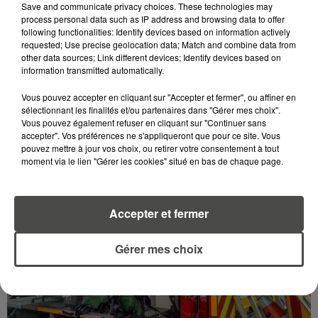
Save and communicate privacy choices. These technologies may
process personal data such as IP address and browsing data to offer
following functionalities: Identify devices based on information actively
requested; Use precise geolocation data; Match and combine data from
other data sources; Link different devices; Identify devices based on
information transmitted automatically.
9 juin 2026
LE BELEM FÊTE SES 130 ANS, LES SECRETS D'UN
Vous pouvez accepter en cliquant sur "Accepter et fermer", ou affiner en
MONUMENT HISTORIQUE VIVANT
sélectionnant les finalités et/ou partenaires dans "Gérer mes choix".
Le 10 juin 1896, les chantiers Dubigeon lançaient à
Vous pouvez également refuser en cliquant sur "Continuer sans
accepter". Vos préférences ne s'appliqueront que pour ce site. Vous
Nantes le « Belem ». 130 ans plus tard, ce trois-mâts
pouvez mettre à jour vos choix, ou retirer votre consentement à tout
à coque d'acier est le dernier grand voilier de sa...
moment via le lien "Gérer les cookies" situé en bas de chaque page.
Accepter et fermer
Gérer mes choix