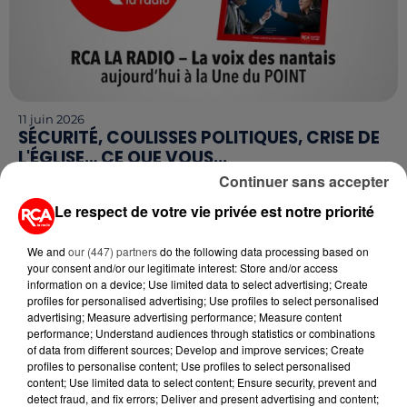
11 juin 2026
SÉCURITÉ, COULISSES POLITIQUES, CRISE DE
L'ÉGLISE… CE QUE VOUS...
Ce jeudi 11 juin, le magazine Le Point publie une
Continuer sans accepter
édition spéciale consacrée à Nantes, en partenariat
Le respect de votre vie privée est notre priorité
avec RCA La Radio. Des tensions politiques
régionales...
We and
our (447) partners
do the following data processing based on
your consent and/or our legitimate interest: Store and/or access
information on a device; Use limited data to select advertising; Create
profiles for personalised advertising; Use profiles to select personalised
advertising; Measure advertising performance; Measure content
performance; Understand audiences through statistics or combinations
of data from different sources; Develop and improve services; Create
profiles to personalise content; Use profiles to select personalised
content; Use limited data to select content; Ensure security, prevent and
detect fraud, and fix errors; Deliver and present advertising and content;