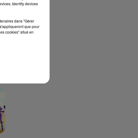
vices; Identify devices
IC
?"
rtenaires dans "Gérer
s'appliqueront que pour
les cookies" situé en
m
.