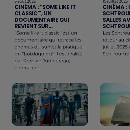
5 août 2025
15 juillet 2025
CINÉMA : "SOME LIKE IT
CINÉMA :
CLASSIC'", UN
SCHTROUM
DOCUMENTAIRE QUI
SALLES AV
REVIENT SUR...
SCHTROUM
"Some like it classic" est un
Les Schtro
documentaire qui retrace les
retour au c
origines du surf et la pratique
juillet 2025
du "hotdogging". Il est réalisé
Schtroumpfs,
par Romain Jurchereau,
originaire...