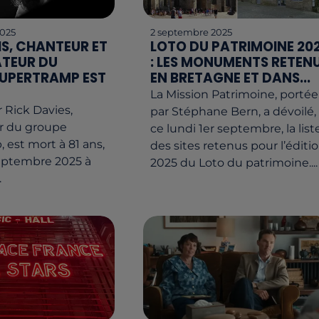
2025
2 septembre 2025
IS, CHANTEUR ET
LOTO DU PATRIMOINE 20
TEUR DU
: LES MONUMENTS RETEN
UPERTRAMP EST
EN BRETAGNE ET DANS...
La Mission Patrimoine, portée
 Rick Davies,
par Stéphane Bern, a dévoilé,
r du groupe
ce lundi 1er septembre, la list
 est mort à 81 ans,
des sites retenus pour l’éditi
eptembre 2025 à
2025 du Loto du patrimoine....
.