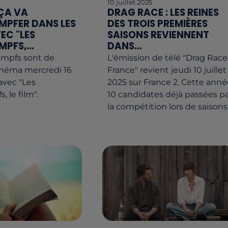
10 juillet 2025
 ÇA VA
DRAG RACE : LES REINES
PFER DANS LES
DES TROIS PREMIÈRES
EC "LES
SAISONS REVIENNENT
PFS,...
DANS...
umpfs sont de
L'émission de télé "Drag Race
inéma mercredi 16
France" revient jeudi 10 juillet
 avec "Les
2025 sur France 2. Cette anné
 le film".
10 candidates déjà passées p
la compétition lors de saisons.