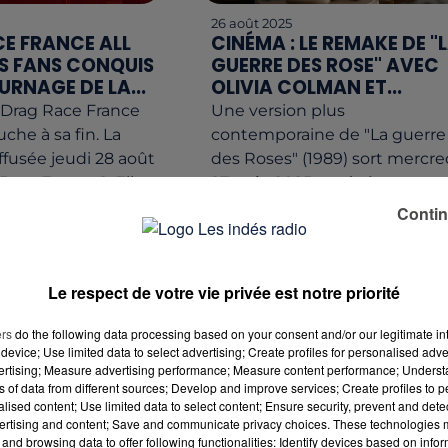
26 août 2025
E FRANCE ALL
CINÉMA : LE REMAKE DE "
ES FANS CONQUIS
GUERRE DES ROSE" AVEC
URNAGE DE LA...
OLIVIA COLMAN ET...
"Drag Race France
Une version plus
uche à sa fin. La
contemporaine de "La guerre
iffusée jeudi 28 août
des Roses" (1989) sort mercre
 sur France 2. Elle a
27 août 2025 au cinéma, avec
 une semaine plus...
Olivia Colman et Benedict
Contin
Cumberbatch dans les...
Le respect de votre vie privée est notre priorité
ers
do the following data processing based on your consent and/or our legitimate int
device; Use limited data to select advertising; Create profiles for personalised adver
vertising; Measure advertising performance; Measure content performance; Unders
ns of data from different sources; Develop and improve services; Create profiles to 
alised content; Use limited data to select content; Ensure security, prevent and detect
ertising and content; Save and communicate privacy choices. These technologies
and browsing data to offer following functionalities: Identify devices based on infor