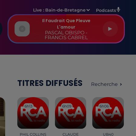
Live :
Bain-de-Bretagne
Podcasts
Il Faudrait Que Pleuve
L'amour
PASCAL OBISPO -
FRANCIS CABREL
TITRES DIFFUSÉS
Recherche
6h13
6h13
6h09
6h09
6h06
6h06
PHIL COLLINS
CLAUDE
UB40