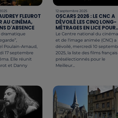
2025
12 septembre 2025
 AUDREY FLEUROT
OSCARS 2026 : LE CNC A
R AU CINÉMA,
DÉVOILÉ LES CINQ LONG-
ANS D'ABSENCE
MÉTRAGES EN LICE POUR..
 dramatique
Le Centre national du cinéma
Regarde”,
et de l'image animée (CNC) a
 Poulain-Arnaud,
dévoilé, mercredi 10 septemb
di 17 septembre
2025, la liste des films français
éma. Elle réunit
présélectionnés pour le
urot et Danny
Meilleur...