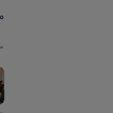
RO
ne