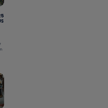
25
US
e
on