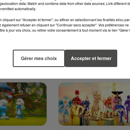
12 août 2025
eolocation data; Match and combine data from other data sources; Link different de
EST, PLUSIEURS
CINÉMA : "Y A-T-IL UN FL
nsmitted automatically.
 SE RETIRENT DU
POUR SAUVER LE MONDE 
S BELLES...
AVEC LIAM NEESON...
cliquant sur "Accepter et fermer", ou affiner en sélectionnant les finalités et/ou pa
 également refuser en cliquant sur "Continuer sans accepter". Vos préférences ne 
out en France,
"Y a-t-il un flic pour sauver le
tre à jour vos choix, ou retirer votre consentement à tout moment via le lien "Gérer 
anifestations de
monde ?", une parodie de fil
 des Pays de la
noir avec Liam Neeson et
noncé leur retrait
Pamela Anderson, sort au
us belles fêtes de
cinéma mercredi 13 août 2025
Gérer mes choix
Accepter et fermer
.