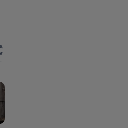
e,
ar
..