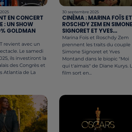
 2025
30 septembre 2025
NT EN CONCERT
CINÉMA : MARINA FOÏS ET
E : UN SHOW
ROSCHDY ZEM EN SIMON
00% GOLDMAN
SIGNORET ET YVES...
Marina Foïs et Roschdy Zem
 revient avec un
prennent les traits du couple
ectacle. Le samedi
Simone Signoret et Yves
25, ils investiront la
Montand dans le biopic "Moi
lais des Congrès et
qui t'aimais" de Diane Kurys. 
s Atlantia de La
film sort en...