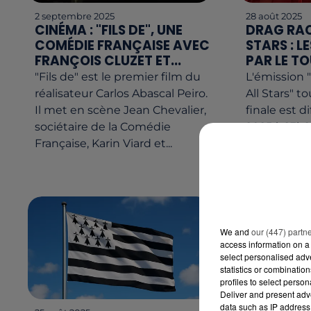
2 septembre 2025
28 août 2025
CINÉMA : "FILS DE", UNE
DRAG RAC
COMÉDIE FRANÇAISE AVEC
STARS : L
FRANÇOIS CLUZET ET...
PAR LE TO
"Fils de" est le premier film du
L'émission 
réalisateur Carlos Abascal Peiro.
All Stars" to
Il met en scène Jean Chevalier,
finale est d
sociétaire de la Comédie
2025 à 23h25
Française, Karin Viard et...
été tournée
We and
our (447) partn
access information on a 
select personalised ad
statistics or combinatio
profiles to select person
Deliver and present adv
data such as IP address 