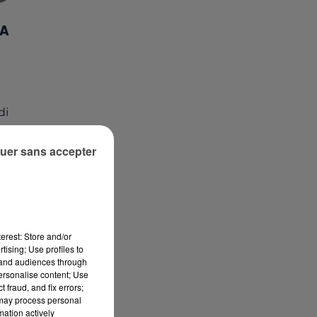
LA
di
uer sans accepter
erest: Store and/or
tising; Use profiles to
tand audiences through
personalise content; Use
 fraud, and fix errors;
 may process personal
mation actively