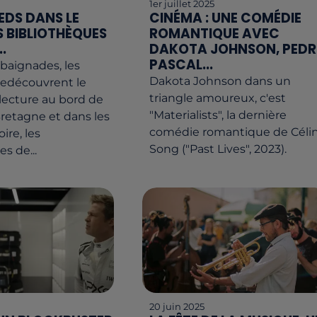
1er juillet 2025
IEDS DANS LE
CINÉMA : UNE COMÉDIE
ES BIBLIOTHÈQUES
ROMANTIQUE AVEC
.
DAKOTA JOHNSON, PED
PASCAL...
baignades, les
Dakota Johnson dans un
redécouvrent le
triangle amoureux, c'est
a lecture au bord de
"Materialists", la dernière
Bretagne et dans les
comédie romantique de Céli
ire, les
Song ("Past Lives", 2023).
s de...
20 juin 2025