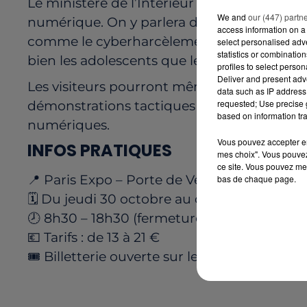
Le ministère de l’Intérieur sera d’ailleurs p
We and
our (447) partn
numérique. On y parlera de cybersécurité, 
access information on a 
comme le cyberharcèlement ou les arnaque
select personalised ad
statistics or combinatio
bien les adolescents que les parents ou le
profiles to select person
Deliver and present adv
Les visiteurs pourront même participer à u
data such as IP address 
requested; Use precise g
démonstrations tactiques et sensibilisatio
based on information tra
numériques.
Vous pouvez accepter en 
INFOS PRATIQUES
mes choix". Vous pouvez
ce site. Vous pouvez met
📍 Paris Expo – Porte de Versailles (75015)
bas de chaque page.
🗓️ Du jeudi 30 octobre au dimanche 2 no
🕗 8h30 – 18h30 (fermeture à 18h dimanche
💶 Tarifs : de 13 à 21 €
🎟️ Billetterie ouverte sur le site de la Par