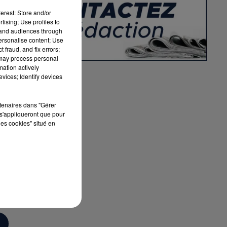
é
erest: Store and/or
es
tising; Use profiles to
tand audiences through
personalise content; Use
 fraud, and fix errors;
 may process personal
mation actively
vices; Identify devices
rtenaires dans "Gérer
s'appliqueront que pour
les cookies" situé en