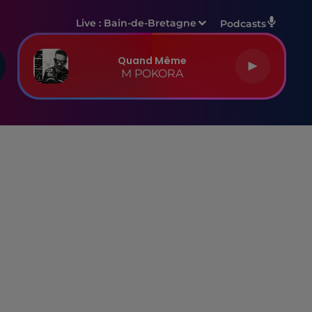
Live :
Bain-de-Bretagne
Podcasts
Quand Même
M POKORA