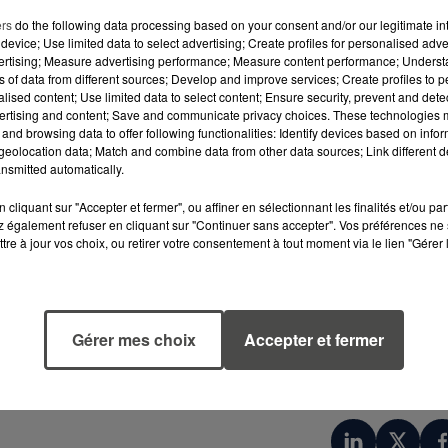
résent avec un stand interactif dédié à la sécurit
ers
do the following data processing based on your consent and/or our legitimate int
de protection des données, mais aussi de risqu
device; Use limited data to select advertising; Create profiles for personalised adver
s en ligne — des enjeux qui concernent aussi
vertising; Measure advertising performance; Measure content performance; Unders
ns of data from different sources; Develop and improve services; Create profiles to 
s grands-parents connectés.
alised content; Use limited data to select content; Ensure security, prevent and detect
ertising and content; Save and communicate privacy choices. These technologies
n parcours ludique, entre jeux vidéo,
and browsing data to offer following functionalities: Identify devices based on infor
eolocation data; Match and combine data from other data sources; Link different de
n aux bons réflexes à adopter face aux menaces
nsmitted automatically.
cliquant sur "Accepter et fermer", ou affiner en sélectionnant les finalités et/ou pa
 également refuser en cliquant sur "Continuer sans accepter". Vos préférences ne 
tre à jour vos choix, ou retirer votre consentement à tout moment via le lien "Gérer 
vembre 2025
)
Gérer mes choix
Accepter et fermer
is Games Week