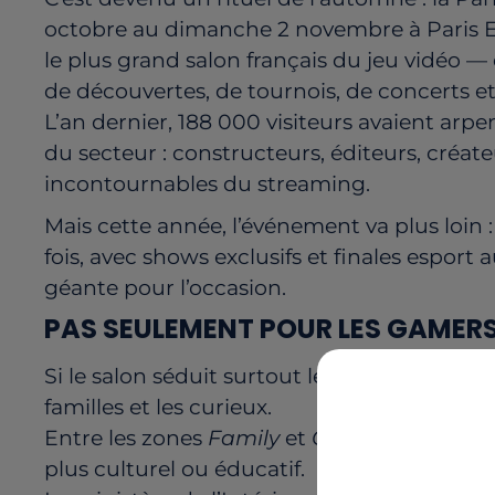
octobre au dimanche 2 novembre à Paris Exp
le plus grand salon français du jeu vidéo 
de découvertes, de tournois, de concerts e
L’an dernier, 188 000 visiteurs avaient arpe
du secteur : constructeurs, éditeurs, créa
incontournables du streaming.
Mais cette année, l’événement va plus loin
fois, avec shows exclusifs et finales esport
géante pour l’occasion.
PAS SEULEMENT POUR LES GAMER
Si le salon séduit surtout les plus jeunes, 
familles et les curieux.
Entre les zones
Family
et
Campus
, les vis
plus culturel ou éducatif.