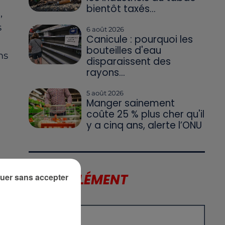
bientôt taxés...
,
s
6 août 2026
Canicule : pourquoi les
bouteilles d'eau
ms
disparaissent des
rayons...
5 août 2026
Manger sainement
coûte 25 % plus cher qu'il
y a cinq ans, alerte l’ONU
LE SUPPLÉMENT
uer sans accepter
le