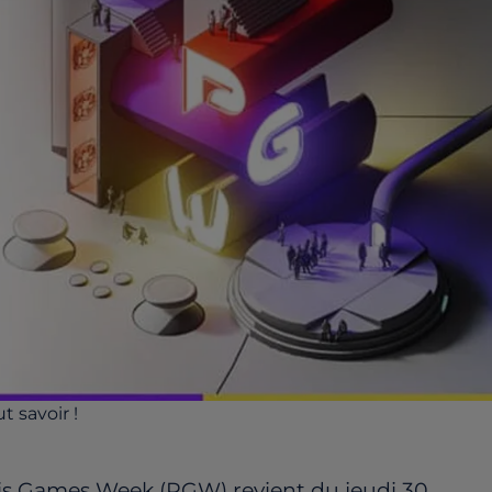
t savoir !
aris Games Week (PGW) revient du jeudi 30