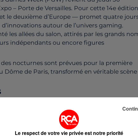
o – Porte de Versailles. Pour cette 14e édition
— et le deuxième d’Europe — promet quatre jour
t d’innovations autour de l’univers gaming.
nté les allées du salon, attirés par les grands no
teurs indépendants ou encore figures
 : des nocturnes sont prévues pour la première
 au Dôme de Paris, transformé en véritable scène
S
il propose aussi des espaces pensés pour les
Contin
iteurs peuvent découvrir le jeu vidéo sous un ang
Le respect de votre vie privée est notre priorité