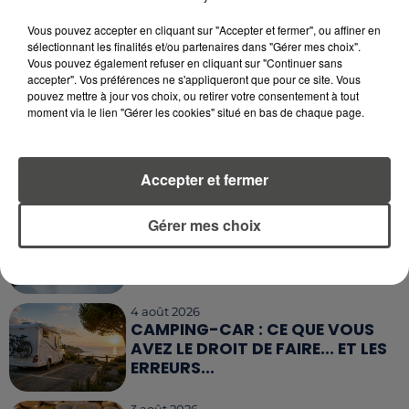
5 août 2026
Vous pouvez accepter en cliquant sur "Accepter et fermer", ou affiner en
QUELLES SONT LES MARQUES QUI
sélectionnant les finalités et/ou partenaires dans "Gérer mes choix".
OFFRENT LE MEILLEUR RAPPORT...
Vous pouvez également refuser en cliquant sur "Continuer sans
accepter". Vos préférences ne s'appliqueront que pour ce site. Vous
pouvez mettre à jour vos choix, ou retirer votre consentement à tout
moment via le lien "Gérer les cookies" situé en bas de chaque page.
5 août 2026
MOUCHES : LES 5 RÉFLEXES À
ADOPTER POUR ÉVITER
L'INVASION CET ÉTÉ...
Accepter et fermer
4 août 2026
Gérer mes choix
ÉCLIPSE SOLAIRE DU 12 AOÛT : LA
RUÉE VERS LES LUNETTES DE...
4 août 2026
CAMPING-CAR : CE QUE VOUS
AVEZ LE DROIT DE FAIRE... ET LES
ERREURS...
3 août 2026