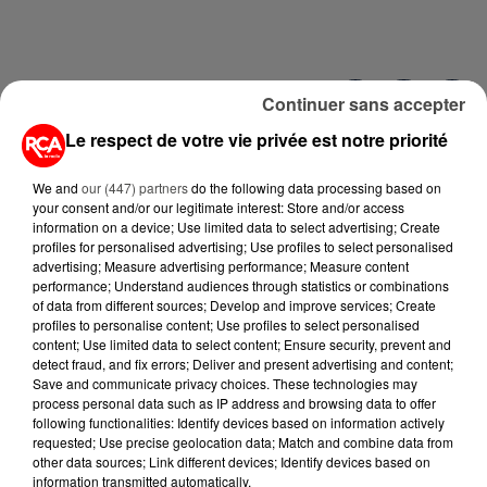
Continuer sans accepter
Le respect de votre vie privée est notre priorité
We and
our (447) partners
do the following data processing based on
your consent and/or our legitimate interest: Store and/or access
information on a device; Use limited data to select advertising; Create
profiles for personalised advertising; Use profiles to select personalised
advertising; Measure advertising performance; Measure content
performance; Understand audiences through statistics or combinations
of data from different sources; Develop and improve services; Create
profiles to personalise content; Use profiles to select personalised
A LIRE AUSSI...
content; Use limited data to select content; Ensure security, prevent and
detect fraud, and fix errors; Deliver and present advertising and content;
Save and communicate privacy choices. These technologies may
5 août 2026
process personal data such as IP address and browsing data to offer
MANGER SAINEMENT COÛTE 25 %
following functionalities: Identify devices based on information actively
PLUS CHER QU'IL Y A CINQ ANS,
requested; Use precise geolocation data; Match and combine data from
ALERTE L’ONU
other data sources; Link different devices; Identify devices based on
information transmitted automatically.