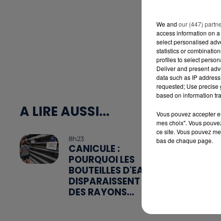
We and
our (447) partn
access information on a 
select personalised ad
statistics or combinatio
profiles to select person
Deliver and present adv
data such as IP address 
requested; Use precise g
based on information tra
A LIRE AUSSI...
Vous pouvez accepter en 
mes choix". Vous pouvez
ce site. Vous pouvez met
8h23
bas de chaque page.
CANICULE :
POURQUOI LES
BOUTEILLES D'EAU
DISPARAISSENT
DES RAYONS...