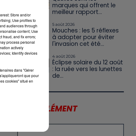
marques qui offrent le
meilleur rapport...
erest: Store and/or
tising; Use profiles to
5 août 2026
tand audiences through
Mouches : les 5 réflexes
personalise content; Use
à adopter pour éviter
 fraud, and fix errors;
 may process personal
l'invasion cet été...
mation actively
vices; Identify devices
4 août 2026
Éclipse solaire du 12 août
: la ruée vers les lunettes
rtenaires dans "Gérer
de...
s'appliqueront que pour
les cookies" situé en
UI
LE SUPPLÉMENT