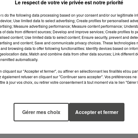
Le respect de votre vie privée est notre priorité
ers
do the following data processing based on your consent and/or our legitimate int
device; Use limited data to select advertising; Create profiles for personalised adver
vertising; Measure advertising performance; Measure content performance; Unders
ns of data from different sources; Develop and improve services; Create profiles to 
alised content; Use limited data to select content; Ensure security, prevent and detect
ertising and content; Save and communicate privacy choices. These technologies
and browsing data to offer following functionalities: Identify devices based on infor
eolocation data; Match and combine data from other data sources; Link different de
nsmitted automatically.
cliquant sur "Accepter et fermer", ou affiner en sélectionnant les finalités et/ou pa
 également refuser en cliquant sur "Continuer sans accepter". Vos préférences ne 
tre à jour vos choix, ou retirer votre consentement à tout moment via le lien "Gérer 
5 août 2026
5 août 2026
MANGER
QUELLES SONT
SAINEMENT
LES MARQUES Q
COÛTE 25 % PLUS
OFFRENT LE
Gérer mes choix
Accepter et fermer
CHER QU'IL Y A
MEILLEUR
CINQ ANS,
RAPPORT...
ALERTE L’ONU