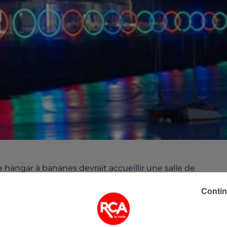
e hangar à bananes devrait accueillir une salle de
13. Des spectacles de divertissements et pour enfants
Contin
eton est à l'origine de ce projet. Cette salle devrait
ournée.