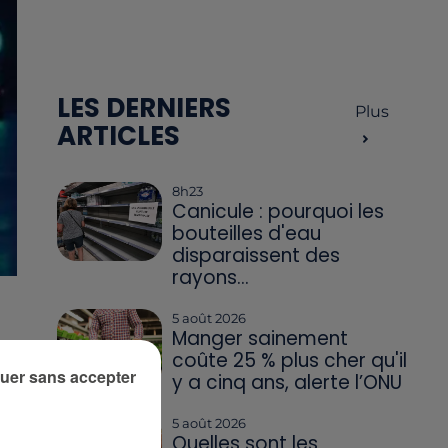
LES DERNIERS
Plus
ARTICLES
8h23
Canicule : pourquoi les
bouteilles d'eau
disparaissent des
rayons...
5 août 2026
Manger sainement
coûte 25 % plus cher qu'il
uer sans accepter
y a cinq ans, alerte l’ONU
5 août 2026
Quelles sont les