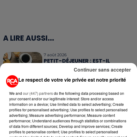
A LIRE AUSSI...
7 août 2026
PETIT-DÉJEUNER : EST-IL
VRAIMENT OBLIGATOIRE DE
Continuer sans accepter
MANGER LE MATIN ?
Le respect de votre vie privée est notre priorité
7 août 2026
WEEK-END ROUGE SUR LES
We and
our (447) partners
do the following data processing based on
your consent and/or our legitimate interest: Store and/or access
ROUTES : LE GRAND OUEST SE
information on a device; Use limited data to select advertising; Create
PRÉPARE À UN...
profiles for personalised advertising; Use profiles to select personalised
advertising; Measure advertising performance; Measure content
6 août 2026
performance; Understand audiences through statistics or combinations
MÉGOTS ET FEUX DE FORÊT : LES
of data from different sources; Develop and improve services; Create
INDUSTRIELS DU TABAC BIENTÔT
profiles to personalise content; Use profiles to select personalised