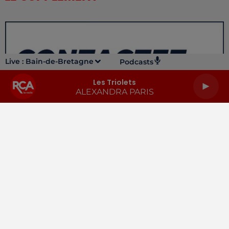
Live :
Bain-de-Bretagne
Podcasts
Les Triolets
ALEXANDRA PARIS
LA RADIO
INFOS
PODCASTS
RENDEZ-VOUS
PUBLICITÉ