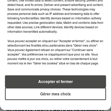
content; Use limited data to select content; Ensure security, prevent and
TAXÉS...
detect fraud, and fix errors; Deliver and present advertising and content;
Save and communicate privacy choices. These technologies may
6 août 2026
process personal data such as IP address and browsing data to offer
CANICULE : POURQUOI LES
following functionalities: Identify devices based on information actively
BOUTEILLES D'EAU
requested; Use precise geolocation data; Match and combine data from
other data sources; Link different devices; Identify devices based on
DISPARAISSENT DES RAYONS...
information transmitted automatically.
5 août 2026
Vous pouvez accepter en cliquant sur "Accepter et fermer", ou affiner en
MANGER SAINEMENT COÛTE 25 %
sélectionnant les finalités et/ou partenaires dans "Gérer mes choix".
PLUS CHER QU'IL Y A CINQ ANS,
Vous pouvez également refuser en cliquant sur "Continuer sans
ALERTE L’ONU
accepter". Vos préférences ne s'appliqueront que pour ce site. Vous
pouvez mettre à jour vos choix, ou retirer votre consentement à tout
moment via le lien "Gérer les cookies" situé en bas de chaque page.
5 août 2026
QUELLES SONT LES MARQUES QUI
OFFRENT LE MEILLEUR RAPPORT...
Accepter et fermer
Gérer mes choix
RETROUVEZ TOUTE L'ACTU DE LA RÉGION ET