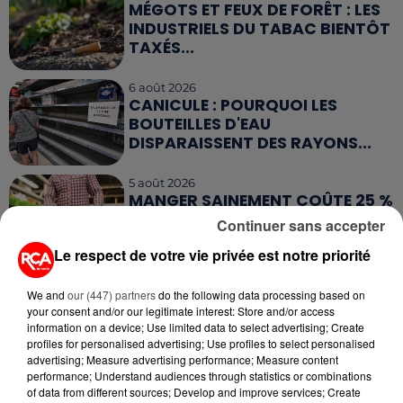
MÉGOTS ET FEUX DE FORÊT : LES
INDUSTRIELS DU TABAC BIENTÔT
TAXÉS...
6 août 2026
CANICULE : POURQUOI LES
BOUTEILLES D'EAU
DISPARAISSENT DES RAYONS...
5 août 2026
MANGER SAINEMENT COÛTE 25 %
PLUS CHER QU'IL Y A CINQ ANS,
Continuer sans accepter
ALERTE L’ONU
Le respect de votre vie privée est notre priorité
5 août 2026
QUELLES SONT LES MARQUES QUI
We and
our (447) partners
do the following data processing based on
your consent and/or our legitimate interest: Store and/or access
OFFRENT LE MEILLEUR RAPPORT...
information on a device; Use limited data to select advertising; Create
profiles for personalised advertising; Use profiles to select personalised
advertising; Measure advertising performance; Measure content
performance; Understand audiences through statistics or combinations
of data from different sources; Develop and improve services; Create