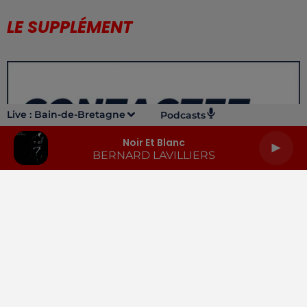
LE SUPPLÉMENT
Live :
Bain-de-Bretagne
Podcasts
Noir Et Blanc
BERNARD LAVILLIERS
LA RADIO
INFOS
PODCASTS