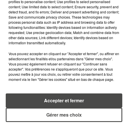
profiles to personalise content; Use profiles to select personalised
content; Use limited data to select content; Ensure security, prevent and
RETROUVEZ TOUTE L'ACTU DE LA RÉGION ET
detect fraud, and fix errors; Deliver and present advertising and content;
RECEVEZ LES ALERTES INFOS DE LA RÉDACTION
Save and communicate privacy choices. These technologies may
process personal data such as IP address and browsing data to offer
EN TÉLÉCHARGEANT L'APPLICATION MOBILE
following functionalities: Identify devices based on information actively
RCA
requested; Use precise geolocation data; Match and combine data from
other data sources; Link different devices; Identify devices based on
information transmitted automatically.
Vous pouvez accepter en cliquant sur "Accepter et fermer", ou affiner en
LA RÉDACTION
sélectionnant les finalités et/ou partenaires dans "Gérer mes choix".
Voir toute l'équipe RCA
Vous pouvez également refuser en cliquant sur "Continuer sans
RCA
accepter". Vos préférences ne s'appliqueront que pour ce site. Vous
pouvez mettre à jour vos choix, ou retirer votre consentement à tout
moment via le lien "Gérer les cookies" situé en bas de chaque page.
DIMITRI COUTAND
Journaliste
Accepter et fermer
Gérer mes choix