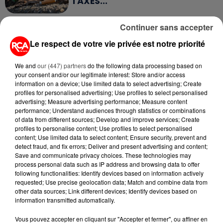
TAXÉS...
6 août 2026
Continuer sans accepter
CANICULE : POURQUOI LES
BOUTEILLES D'EAU
Le respect de votre vie privée est notre priorité
DISPARAISSENT DES RAYONS...
We and
our (447) partners
do the following data processing based on
your consent and/or our legitimate interest: Store and/or access
5 août 2026
information on a device; Use limited data to select advertising; Create
MANGER SAINEMENT COÛTE 25 %
profiles for personalised advertising; Use profiles to select personalised
PLUS CHER QU'IL Y A CINQ ANS,
advertising; Measure advertising performance; Measure content
ALERTE L’ONU
performance; Understand audiences through statistics or combinations
of data from different sources; Develop and improve services; Create
profiles to personalise content; Use profiles to select personalised
5 août 2026
QUELLES SONT LES MARQUES QUI
content; Use limited data to select content; Ensure security, prevent and
detect fraud, and fix errors; Deliver and present advertising and content;
OFFRENT LE MEILLEUR RAPPORT...
Save and communicate privacy choices. These technologies may
process personal data such as IP address and browsing data to offer
following functionalities: Identify devices based on information actively
requested; Use precise geolocation data; Match and combine data from
5 août 2026
MOUCHES : LES 5 RÉFLEXES À
other data sources; Link different devices; Identify devices based on
information transmitted automatically.
ADOPTER POUR ÉVITER
L'INVASION CET ÉTÉ...
Vous pouvez accepter en cliquant sur "Accepter et fermer", ou affiner en