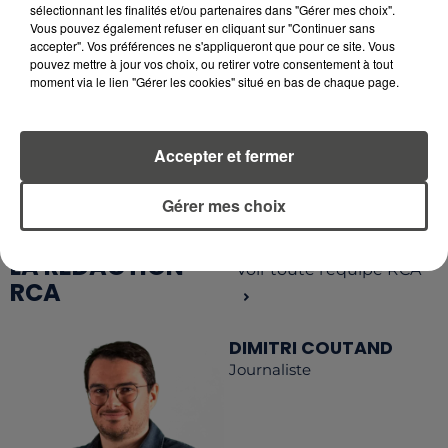
sélectionnant les finalités et/ou partenaires dans "Gérer mes choix".
Vous pouvez également refuser en cliquant sur "Continuer sans
accepter". Vos préférences ne s'appliqueront que pour ce site. Vous
pouvez mettre à jour vos choix, ou retirer votre consentement à tout
moment via le lien "Gérer les cookies" situé en bas de chaque page.
RETROUVEZ TOUTE L'ACTU DE LA RÉGION ET
RECEVEZ LES ALERTES INFOS DE LA RÉDACTION
EN TÉLÉCHARGEANT L'APPLICATION MOBILE
Accepter et fermer
RCA
Gérer mes choix
LA RÉDACTION
Voir toute l'équipe RCA
RCA
DIMITRI COUTAND
Journaliste