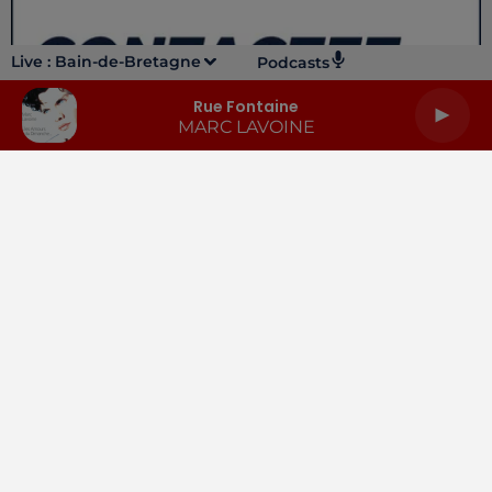
Live :
Bain-de-Bretagne
Podcasts
Rue Fontaine
MARC LAVOINE
LA RADIO
INFOS
PODCASTS
RENDEZ-VOUS
PUBLICITÉ