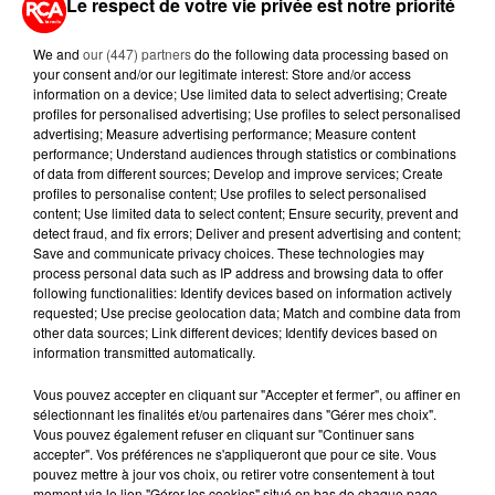
Le respect de votre vie privée est notre priorité
We and
our (447) partners
do the following data processing based on
your consent and/or our legitimate interest: Store and/or access
information on a device; Use limited data to select advertising; Create
LA RÉDACTION
profiles for personalised advertising; Use profiles to select personalised
Voir toute l'équipe RCA
RCA
advertising; Measure advertising performance; Measure content
performance; Understand audiences through statistics or combinations
of data from different sources; Develop and improve services; Create
profiles to personalise content; Use profiles to select personalised
DIMITRI COUTAND
content; Use limited data to select content; Ensure security, prevent and
Journaliste
detect fraud, and fix errors; Deliver and present advertising and content;
Save and communicate privacy choices. These technologies may
process personal data such as IP address and browsing data to offer
following functionalities: Identify devices based on information actively
requested; Use precise geolocation data; Match and combine data from
other data sources; Link different devices; Identify devices based on
information transmitted automatically.
Vous pouvez accepter en cliquant sur "Accepter et fermer", ou affiner en
sélectionnant les finalités et/ou partenaires dans "Gérer mes choix".
Vous pouvez également refuser en cliquant sur "Continuer sans
MARGOT DOUÉTIL
accepter". Vos préférences ne s'appliqueront que pour ce site. Vous
Journaliste
pouvez mettre à jour vos choix, ou retirer votre consentement à tout
moment via le lien "Gérer les cookies" situé en bas de chaque page.