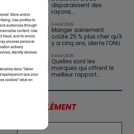
disparaissent des
rayons...
erest: Store and/or
tising; Use profiles to
5 août 2026
tand audiences through
Manger sainement
personalise content; Use
coûte 25 % plus cher qu'il
 fraud, and fix errors;
 may process personal
y a cinq ans, alerte l’ONU
mation actively
vices; Identify devices
5 août 2026
Quelles sont les
marques qui offrent le
rtenaires dans "Gérer
meilleur rapport...
s'appliqueront que pour
les cookies" situé en
LE SUPPLÉMENT
AU