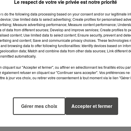
Le respect de votre vie privée est notre priorité
ers
do the following data processing based on your consent and/or our legitimate int
device; Use limited data to select advertising; Create profiles for personalised adver
vertising; Measure advertising performance; Measure content performance; Unders
ns of data from different sources; Develop and improve services; Create profiles to 
alised content; Use limited data to select content; Ensure security, prevent and detect
ertising and content; Save and communicate privacy choices. These technologies
and browsing data to offer following functionalities: Identify devices based on infor
eolocation data; Match and combine data from other data sources; Link different de
nsmitted automatically.
cliquant sur "Accepter et fermer", ou affiner en sélectionnant les finalités et/ou pa
 également refuser en cliquant sur "Continuer sans accepter". Vos préférences ne 
tre à jour vos choix, ou retirer votre consentement à tout moment via le lien "Gérer 
6 août 2026
6 août 2026
MÉGOTS ET FEUX
CANICULE :
DE FORÊT : LES
POURQUOI LES
Gérer mes choix
Accepter et fermer
INDUSTRIELS DU
BOUTEILLES D'E
TABAC BIENTÔT
DISPARAISSENT
TAXÉS...
DES RAYONS...