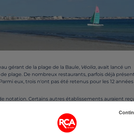
au gérant de la plage de la Baule,
Véolia
, avait lancé un
s de plage. De nombreux restaurants, parfois déjà présen
Parmi eux, trois n'ont pas été retenus pour les 12 années
e notation. Certains autres établissements auraient reç
Contin
près des habitants et des commerçants.
t les remplacer sont connus,
découvrez-les par ici
.