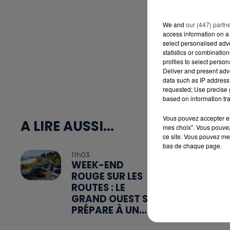
We and
our (447) partn
access information on a 
select personalised ad
statistics or combinatio
profiles to select person
Deliver and present adv
data such as IP address 
requested; Use precise g
based on information tra
Vous pouvez accepter en 
A LIRE AUSSI...
mes choix". Vous pouvez
ce site. Vous pouvez met
bas de chaque page.
11h03
WEEK-END
ROUGE SUR LES
ROUTES : LE
GRAND OUEST SE
PRÉPARE À UN...