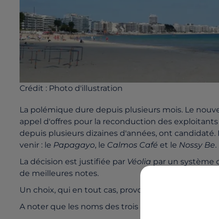
Crédit :
Photo d'illustration
La polémique dure depuis plusieurs mois. Le nouve
appel d'offres pour la reconduction des exploitant
depuis plusieurs dizaines d'années, ont candidaté. 
venir : le
Papagayo
, le
Calmos Café
et le
Nossy Be
.
La décision est justifiée par
Véolia
par un système d
de meilleures notes.
Un choix, qui en tout cas, provoque du remous au
A noter que les noms des trois restaurants qui von