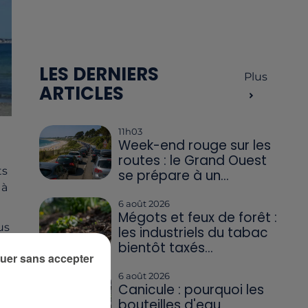
LES DERNIERS
Plus
ARTICLES
11h03
Week-end rouge sur les
routes : le Grand Ouest
ts
se prépare à un...
 à
6 août 2026
Mégots et feux de forêt :
us
les industriels du tabac
bientôt taxés...
uer sans accepter
6 août 2026
Canicule : pourquoi les
bouteilles d'eau