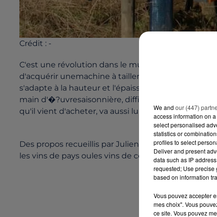
Crédit :
-
C'est une révolution dans le muscadet. Pour lapremi
d'acquérir unemachine à tailler les vignes. L'engin
s'adapte à la hauteur et l'épaisseur des pieds. Un
main d'�?uvresaisonnière, difficile à trouver. Mais 
We and
our (447) partn
qu'il vient d'acheter, va aussi lui permettre deco
access information on a 
select personalised ad
statistics or combinatio
profiles to select person
Des propos recueillis par Julien Chaillou. L'utilisat
Deliver and present adv
les vins de pays oules vins de cépage. Elle est, en r
data such as IP address 
requested; Use precise g
based on information tra
Vous pouvez accepter en 
mes choix". Vous pouvez
ce site. Vous pouvez met