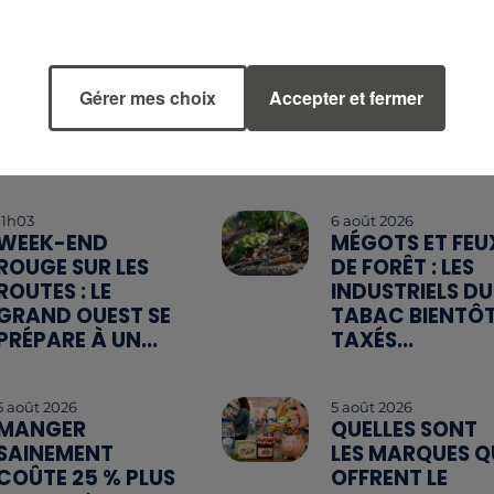
Gérer mes choix
Accepter et fermer
11h03
6 août 2026
WEEK-END
MÉGOTS ET FEU
ROUGE SUR LES
DE FORÊT : LES
ROUTES : LE
INDUSTRIELS DU
GRAND OUEST SE
TABAC BIENTÔ
PRÉPARE À UN...
TAXÉS...
5 août 2026
5 août 2026
MANGER
QUELLES SONT
SAINEMENT
LES MARQUES Q
COÛTE 25 % PLUS
OFFRENT LE