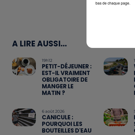
bas de chaque page.
A LIRE AUSSI...
19h12
PETIT-DÉJEUNER :
EST-IL VRAIMENT
OBLIGATOIRE DE
MANGER LE
MATIN ?
6 août 2026
CANICULE :
POURQUOI LES
BOUTEILLES D'EAU