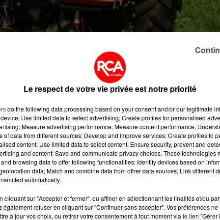
Contin
ère fois, une exploitation du vignoble nantais vient
 équipé d'une cellule électronique,progresse à 3 km/h et
Le respect de votre vie privée est notre priorité
emécanisation qui solutionne le problème récurrent de la
pour Patrice Grégoire, viticulteur àMouzillon, la machine
ers
do the following data processing based on your consent and/or our legitimate int
nsacrer davantage de temps à sa vigne.
device; Use limited data to select advertising; Create profiles for personalised adver
vertising; Measure advertising performance; Measure content performance; Unders
ns of data from different sources; Develop and improve services; Create profiles to 
alised content; Use limited data to select content; Ensure security, prevent and detect
ionde la machine à tailler les vignes n'est autorisée que po
ertising and content; Save and communicate privacy choices. These technologies
evanche, interdite pour les vinsd'appellation contrôlée.
and browsing data to offer following functionalities: Identify devices based on infor
eolocation data; Match and combine data from other data sources; Link different de
nsmitted automatically.
cliquant sur "Accepter et fermer", ou affiner en sélectionnant les finalités et/ou pa
 également refuser en cliquant sur "Continuer sans accepter". Vos préférences ne 
tre à jour vos choix, ou retirer votre consentement à tout moment via le lien "Gérer 