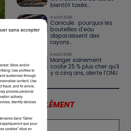
bientôt taxés...
6 août 2026
Canicule : pourquoi les
bouteilles d'eau
uer sans accepter
disparaissent des
rayons...
5 août 2026
Manger sainement
erest: Store and/or
coûte 25 % plus cher qu'il
tising; Use profiles to
y a cinq ans, alerte l’ONU
tand audiences through
personalise content; Use
 fraud, and fix errors;
ur
 may process personal
mation actively
vices; Identify devices
LE SUPPLÉMENT
rtenaires dans "Gérer
s'appliqueront que pour
les cookies" situé en