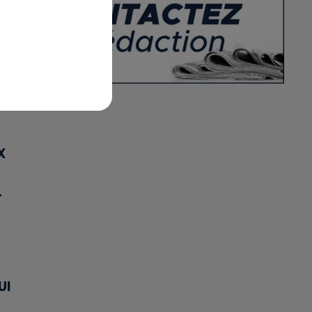
X
T
UI