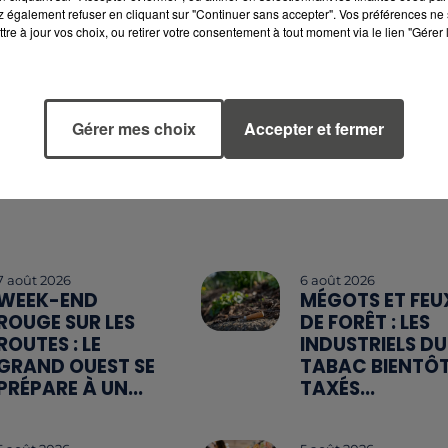
 également refuser en cliquant sur "Continuer sans accepter". Vos préférences ne 
tre à jour vos choix, ou retirer votre consentement à tout moment via le lien "Gérer 
Gérer mes choix
Accepter et fermer
7 août 2026
6 août 2026
WEEK-END
MÉGOTS ET FEU
ROUGE SUR LES
DE FORÊT : LES
ROUTES : LE
INDUSTRIELS DU
GRAND OUEST SE
TABAC BIENTÔ
PRÉPARE À UN...
TAXÉS...