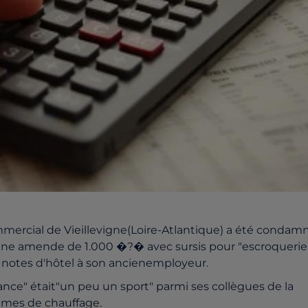
ercial de Vieillevigne(Loire-Atlantique) a été condam
à une amende de 1.000 �?� avec sursis pour "escroquerie"
s notes d'hôtel à son ancienemployeur.
sance" était"un peu un sport" parmi ses collègues de la
tèmes de chauffage.