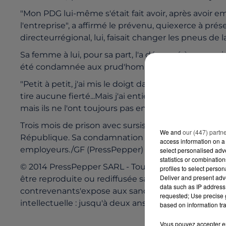
"Mon PDG lui-même s'était fait avoir, après avoir 
l'entreprise", a affirmé le prévenu, quiexerce à pr
directeurrégional, lui, faisait changer les pneus de 
Sa femme à lui, pour sa part, l'a dénoncé à son ancie
été condamnée aux prud'hommes pour"licenciement 
"Petit à petit, j'ai mis le doigt dans l'engrenage, pu
tire aucune fierté...Mais j'ai entièrement rembour
mais ils ne l'ont toujours pas encaissé. Ils attende
Trois mois de prison avec sursis avaient été requis
We and
our (447) partn
République. Sa condamnation ne sera pas inscritesur
access information on a 
employeurs./GF (PressPepper)
select personalised ad
statistics or combinatio
© 2014 PressPepper SARL - Tous droits réservés. 
profiles to select person
Deliver and present adv
être reproduite ou rediffusée sans leconsentement 
data such as IP address 
contrevenants'expose aux sanctions prévues par les 
requested; Use precise g
intellectuelle : jusqu'à deux ans d'emprisonneme
based on information tra
Vous pouvez accepter en 