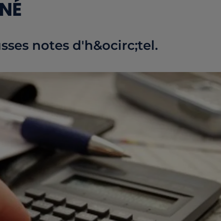
MNÉ
usses notes d'h&ocirc;tel.