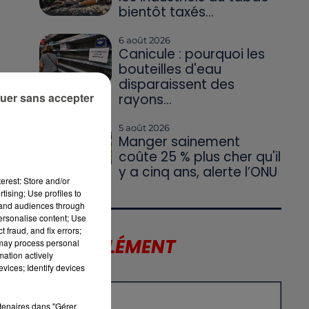
bientôt taxés...
6 août 2026
Canicule : pourquoi les
bouteilles d'eau
a
disparaissent des
uer sans accepter
rayons...
5 août 2026
Manger sainement
coûte 25 % plus cher qu'il
y a cinq ans, alerte l’ONU
erest: Store and/or
tising; Use profiles to
tand audiences through
personalise content; Use
ut
 fraud, and fix errors;
LE SUPPLÉMENT
 may process personal
mation actively
vices; Identify devices
rtenaires dans "Gérer