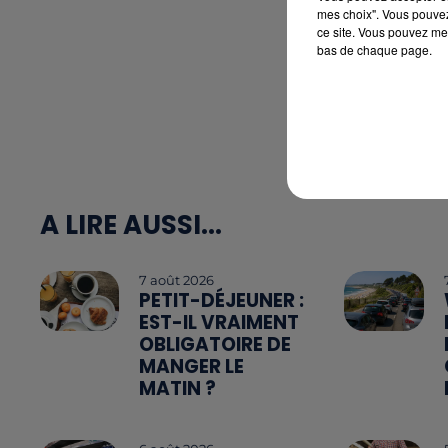
mes choix". Vous pouvez
ce site. Vous pouvez met
bas de chaque page.
A LIRE AUSSI...
7 août 2026
PETIT-DÉJEUNER :
EST-IL VRAIMENT
OBLIGATOIRE DE
MANGER LE
MATIN ?