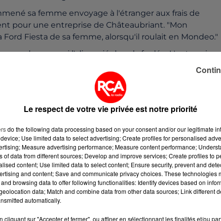
emmené sa femme envoyage à l'étranger aux frais de
ésent pour une entreprise de Châteaubriant. "Mon
la Ford Fiesta de sa femme, alorsqu'il roulait en Mondeo."
n employeur, qui l'alicencié dans la foulée. L'entreprise 
abusif", mais elle a fait appel du jugement.
Contin
is carrément lamain", reconnaît J.L.L. "Aujourd'hui, je n'en
sé mon ancien employeur. Je leur ai envoyé unchèque,
nt certainement ladécision en appel."
Le respect de votre vie privée est notre priorité
 à son encontre par lasubstitut du procureur de la
ers
do the following data processing based on your consent and/or our legitimate int
 la partie du casier judiciaire accessible aux
device; Use limited data to select advertising; Create profiles for personalised adver
vertising; Measure advertising performance; Measure content performance; Unders
ns of data from different sources; Develop and improve services; Create profiles to 
Aucune des informationscontenues dans ce serveur ne pe
alised content; Use limited data to select content; Ensure security, prevent and detect
ertising and content; Save and communicate privacy choices. These technologies
écrit et préalable de la SARL PressPepper. Tout
and browsing data to offer following functionalities: Identify devices based on infor
articles L 122-4 et L 335-3 du Code dela Propriété
eolocation data; Match and combine data from other data sources; Link different de
nt et 150 000euros d'amende.
nsmitted automatically.
cliquant sur "Accepter et fermer", ou affiner en sélectionnant les finalités et/ou pa