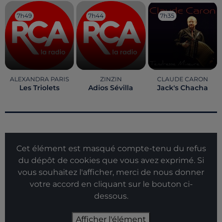
7h49
7h49
7h44
7h44
7h35
7h35
ALEXANDRA PARIS
ZINZIN
CLAUDE CARON
Les Triolets
Adios Sévilla
Jack's Chacha
Cet élément est masqué compte-tenu du refus
du dépôt de cookies que vous avez exprimé. Si
vous souhaitez l'afficher, merci de nous donner
votre accord en cliquant sur le bouton ci-
dessous.
Afficher l'élément