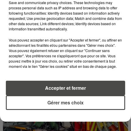
Save and communicate privacy choices. These technologies may
process personal data such as IP address and browsing data to offer
following functionalities: Identify devices based on information actively
requested; Use precise geolocation data; Match and combine data from
other data sources; Link different devices; Identify devices based on
information transmitted automatically.
9 juin 2026
LE BELEM FÊTE SES 130 ANS, LES SECRETS D'UN
Vous pouvez accepter en cliquant sur "Accepter et fermer", ou affiner en
MONUMENT HISTORIQUE VIVANT
sélectionnant les finalités et/ou partenaires dans "Gérer mes choix".
Le 10 juin 1896, les chantiers Dubigeon lançaient à
Vous pouvez également refuser en cliquant sur "Continuer sans
accepter". Vos préférences ne s'appliqueront que pour ce site. Vous
Nantes le « Belem ». 130 ans plus tard, ce trois-mâts
pouvez mettre à jour vos choix, ou retirer votre consentement à tout
à coque d'acier est le dernier grand voilier de sa...
moment via le lien "Gérer les cookies" situé en bas de chaque page.
Accepter et fermer
Gérer mes choix