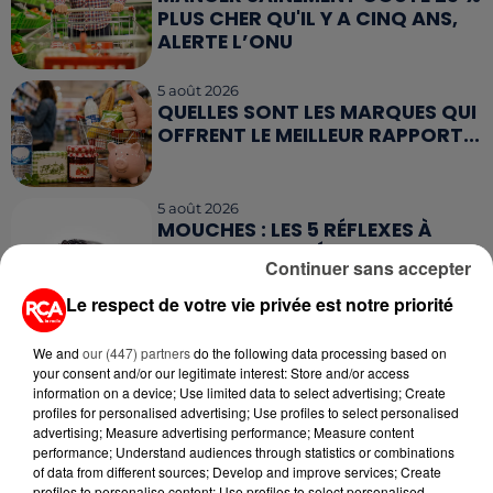
PLUS CHER QU'IL Y A CINQ ANS,
ALERTE L’ONU
5 août 2026
QUELLES SONT LES MARQUES QUI
OFFRENT LE MEILLEUR RAPPORT...
5 août 2026
MOUCHES : LES 5 RÉFLEXES À
ADOPTER POUR ÉVITER
Continuer sans accepter
L'INVASION CET ÉTÉ...
Le respect de votre vie privée est notre priorité
4 août 2026
ÉCLIPSE SOLAIRE DU 12 AOÛT : LA
We and
our (447) partners
do the following data processing based on
RUÉE VERS LES LUNETTES DE...
your consent and/or our legitimate interest: Store and/or access
information on a device; Use limited data to select advertising; Create
profiles for personalised advertising; Use profiles to select personalised
advertising; Measure advertising performance; Measure content
performance; Understand audiences through statistics or combinations
of data from different sources; Develop and improve services; Create
profiles to personalise content; Use profiles to select personalised