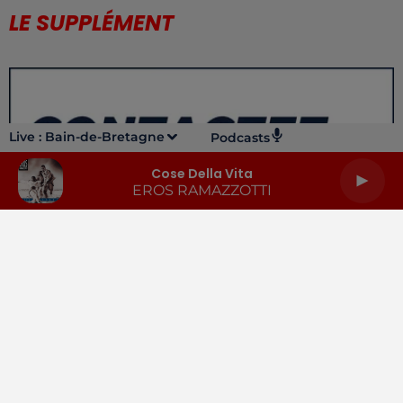
LE SUPPLÉMENT
Live :
Bain-de-Bretagne
Podcasts
Cose Della Vita
EROS RAMAZZOTTI
LA RADIO
INFOS
PODCASTS
RENDEZ-VOUS
PUBLICITÉ