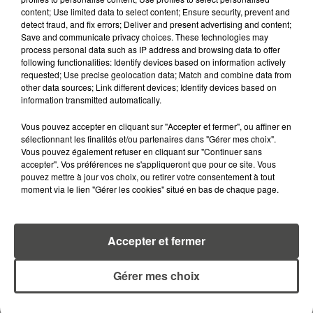
content; Use limited data to select content; Ensure security, prevent and
RETROUVEZ TOUTE L'ACTU DE LA RÉGION ET
detect fraud, and fix errors; Deliver and present advertising and content;
RECEVEZ LES ALERTES INFOS DE LA RÉDACTION
Save and communicate privacy choices. These technologies may
EN TÉLÉCHARGEANT L'APPLICATION MOBILE
process personal data such as IP address and browsing data to offer
following functionalities: Identify devices based on information actively
RCA
requested; Use precise geolocation data; Match and combine data from
other data sources; Link different devices; Identify devices based on
information transmitted automatically.
Vous pouvez accepter en cliquant sur "Accepter et fermer", ou affiner en
LA RÉDACTION
sélectionnant les finalités et/ou partenaires dans "Gérer mes choix".
Voir toute l'équipe RCA
RCA
Vous pouvez également refuser en cliquant sur "Continuer sans
accepter". Vos préférences ne s'appliqueront que pour ce site. Vous
pouvez mettre à jour vos choix, ou retirer votre consentement à tout
moment via le lien "Gérer les cookies" situé en bas de chaque page.
DIMITRI COUTAND
Journaliste
Accepter et fermer
Gérer mes choix