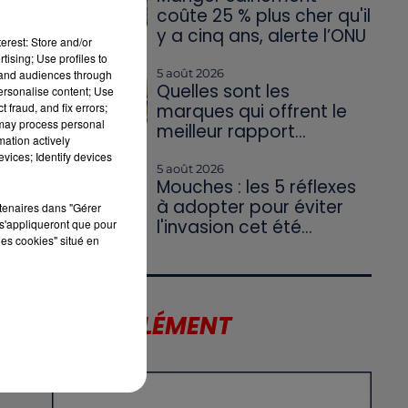
coûte 25 % plus cher qu'il
y a cinq ans, alerte l’ONU
erest: Store and/or
tising; Use profiles to
5 août 2026
tand audiences through
Quelles sont les
personalise content; Use
 fraud, and fix errors;
marques qui offrent le
 may process personal
meilleur rapport...
mation actively
vices; Identify devices
5 août 2026
Mouches : les 5 réflexes
à adopter pour éviter
rtenaires dans "Gérer
l'invasion cet été...
s'appliqueront que pour
les cookies" situé en
US
LE SUPPLÉMENT