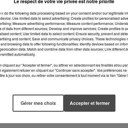
Le respect de votre vie privée est notre priorité
ers
do the following data processing based on your consent and/or our legitimate int
device; Use limited data to select advertising; Create profiles for personalised adver
vertising; Measure advertising performance; Measure content performance; Unders
ns of data from different sources; Develop and improve services; Create profiles to 
alised content; Use limited data to select content; Ensure security, prevent and detect
ertising and content; Save and communicate privacy choices. These technologies
and browsing data to offer following functionalities: Identify devices based on infor
eolocation data; Match and combine data from other data sources; Link different de
nsmitted automatically.
cliquant sur "Accepter et fermer", ou affiner en sélectionnant les finalités et/ou pa
 également refuser en cliquant sur "Continuer sans accepter". Vos préférences ne 
tre à jour vos choix, ou retirer votre consentement à tout moment via le lien "Gérer 
6 août 2026
5 août 2026
CANICULE :
MANGER
POURQUOI LES
SAINEMENT
BOUTEILLES D'EAU
COÛTE 25 % PL
DISPARAISSENT
CHER QU'IL Y A
Gérer mes choix
Accepter et fermer
DES RAYONS...
CINQ ANS,
ALERTE L’ONU