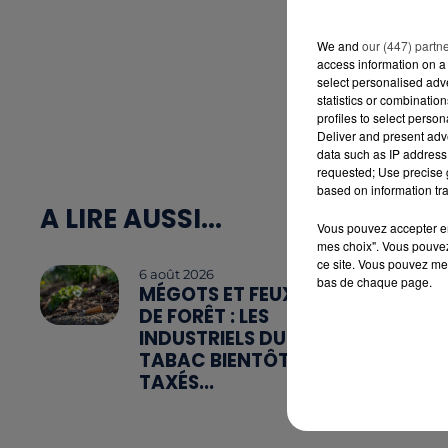
We and
our (447) partn
access information on a 
select personalised ad
statistics or combinatio
profiles to select person
Deliver and present adv
data such as IP address 
requested; Use precise g
based on information tra
A LIRE AUSSI...
Vous pouvez accepter en 
mes choix". Vous pouvez
ce site. Vous pouvez met
6 août 2026
bas de chaque page.
MÉGOTS ET FEUX
DE FORÊT : LES
INDUSTRIELS DU
TABAC BIENTÔT
TAXÉS...