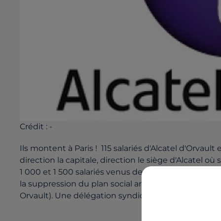
Crédit :
-
Ils montent à Paris ! 115 salariés d'Alcatel d'Orvault
direction la capitale, direction le siège d'Alcatel 
1 000 et 1 500 salariés venus de toute la France vo
la suppression du plan social annoncé la semaine d
Orvault). Une délégation syndicale devrait être reçu