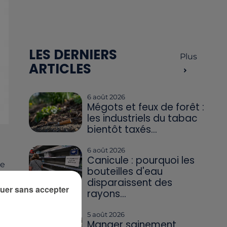
LES DERNIERS
Plus
ARTICLES
6 août 2026
Mégots et feux de forêt :
les industriels du tabac
bientôt taxés...
6 août 2026
Canicule : pourquoi les
re
bouteilles d'eau
nt
disparaissent des
uer sans accepter
rayons...
5 août 2026
Manger sainement