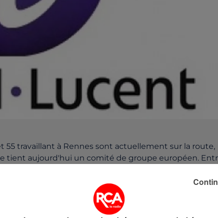
 et 55 travaillant à Rennes sont actuellement sur la route,
où se tient aujourd'hui un comité de groupe européen. Ent
nt manifester en début d'après-midi à Paris. Ils demande
Contin
ernière (1 430 suppressions de postes dont 118 à
e par la direction.