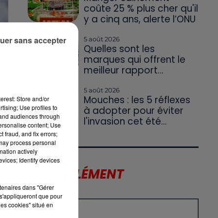
coûte 25 % plus cher qu'il
y a cinq ans, alerte l’ONU
uer sans accepter
5 août 2026
Quelles sont les
marques qui offrent le
meilleur rapport...
ux
n
5 août 2026
Mouches : les 5 réflexes
erest: Store and/or
s,
tising; Use profiles to
à adopter pour éviter
tand audiences through
l'invasion cet été...
personalise content; Use
 fraud, and fix errors;
 may process personal
mation actively
vices; Identify devices
LE SUPPLÉMENT
rtenaires dans "Gérer
s'appliqueront que pour
les cookies" situé en