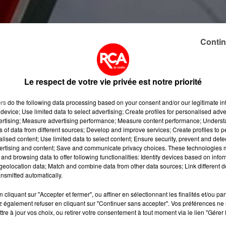
Contin
à Paris. Ilsréclament un moratoire sur les prix du tabac. De
Le respect de votre vie privée est notre priorité
e en juillet ou en octobre et la seconde enjanvier. Selo
s aussi lesbraquages de bureaux de tabac. En Loire-
ers
do the following data processing based on your consent and/or our legitimate int
er
1
janvier. Dernier en date, un bureau de tabacde Donge
device; Use limited data to select advertising; Create profiles for personalised adver
i. Les cambrioleurssont repartis avec 20 000 euros de
vertising; Measure advertising performance; Measure content performance; Unders
ns of data from different sources; Develop and improve services; Create profiles to 
2 avril.
alised content; Use limited data to select content; Ensure security, prevent and detect
ertising and content; Save and communicate privacy choices. These technologies
and browsing data to offer following functionalities: Identify devices based on infor
eolocation data; Match and combine data from other data sources; Link different de
nsmitted automatically.
cliquant sur "Accepter et fermer", ou affiner en sélectionnant les finalités et/ou pa
 également refuser en cliquant sur "Continuer sans accepter". Vos préférences ne 
tre à jour vos choix, ou retirer votre consentement à tout moment via le lien "Gérer 