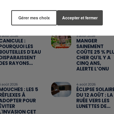
Gérer mes choix
Accepter et fermer
6 août 2026
5 août 2026
CANICULE :
MANGER
POURQUOI LES
SAINEMENT
BOUTEILLES D'EAU
COÛTE 25 % PL
DISPARAISSENT
CHER QU'IL Y A
DES RAYONS...
CINQ ANS,
ALERTE L’ONU
5 août 2026
4 août 2026
MOUCHES : LES 5
ÉCLIPSE SOLAIR
RÉFLEXES À
DU 12 AOÛT : LA
ADOPTER POUR
RUÉE VERS LES
ÉVITER
LUNETTES DE...
L'INVASION CET