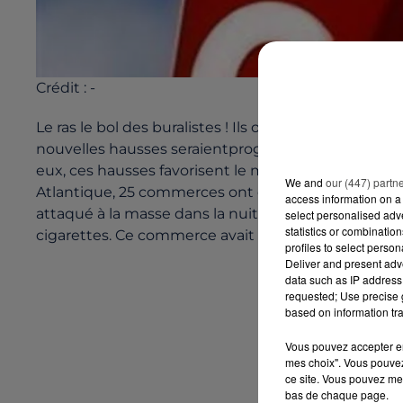
Crédit :
-
Le ras le bol des buralistes ! Ils ont manifesté hier 
nouvelles hausses seraientprogrammées : la premièr
eux, ces hausses favorisent le marché parallèle mai
We and
our (447) partn
Atlantique, 25 commerces ont étévisités depuis le 
access information on a 
attaqué à la masse dans la nuit de mardi à mercred
select personalised ad
statistics or combinatio
cigarettes. Ce commerce avait déjà étévandalisé le 1
profiles to select person
Deliver and present adv
data such as IP address 
requested; Use precise g
based on information tra
Vous pouvez accepter en 
mes choix". Vous pouvez
ce site. Vous pouvez met
bas de chaque page.