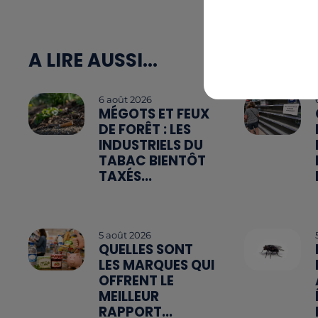
A LIRE AUSSI...
6 août 2026
MÉGOTS ET FEUX
DE FORÊT : LES
INDUSTRIELS DU
TABAC BIENTÔT
TAXÉS...
5 août 2026
QUELLES SONT
LES MARQUES QUI
OFFRENT LE
MEILLEUR
RAPPORT...