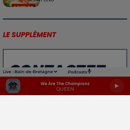
LE SUPPLÉMENT
Live :
Bain-de-Bretagne
Podcasts
We Are The Champions
QUEEN