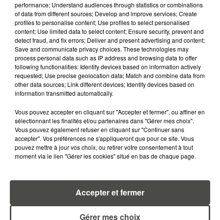
performance; Understand audiences through statistics or combinations
of data from different sources; Develop and improve services; Create
profiles to personalise content; Use profiles to select personalised
content; Use limited data to select content; Ensure security, prevent and
detect fraud, and fix errors; Deliver and present advertising and content;
Save and communicate privacy choices. These technologies may
RETROUVEZ TOUTE L'ACTU DE LA RÉGION ET
process personal data such as IP address and browsing data to offer
following functionalities: Identify devices based on information actively
RECEVEZ LES ALERTES INFOS DE LA RÉDACTION
requested; Use precise geolocation data; Match and combine data from
EN TÉLÉCHARGEANT L'APPLICATION MOBILE
other data sources; Link different devices; Identify devices based on
RCA
information transmitted automatically.
Vous pouvez accepter en cliquant sur "Accepter et fermer", ou affiner en
sélectionnant les finalités et/ou partenaires dans "Gérer mes choix".
Vous pouvez également refuser en cliquant sur "Continuer sans
accepter". Vos préférences ne s'appliqueront que pour ce site. Vous
LA RÉDACTION
Voir toute l'équipe RCA
pouvez mettre à jour vos choix, ou retirer votre consentement à tout
RCA
moment via le lien "Gérer les cookies" situé en bas de chaque page.
DIMITRI COUTAND
Accepter et fermer
Journaliste
Gérer mes choix