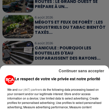
ROUTES : LE GRAND OUEST SE
PRÉPARE À UN...
6 août 2026
MÉGOTS ET FEUX DE FORÊT : LES
INDUSTRIELS DU TABAC BIENTÔT
TAXÉS...
6 août 2026
CANICULE : POURQUOI LES
BOUTEILLES D'EAU
DISPARAISSENT DES RAYONS...
5 août 2026
Continuer sans accepter
MANGER SAINEMENT COÛTE 25 %
Le respect de votre vie privée est notre priorité
PLUS CHER QU'IL Y A CINQ ANS,
ALERTE L’ONU
We and
our (447) partners
do the following data processing based on
your consent and/or our legitimate interest: Store and/or access
5 août 2026
information on a device; Use limited data to select advertising; Create
QUELLES SONT LES MARQUES QUI
profiles for personalised advertising; Use profiles to select personalised
OFFRENT LE MEILLEUR RAPPORT...
advertising; Measure advertising performance; Measure content