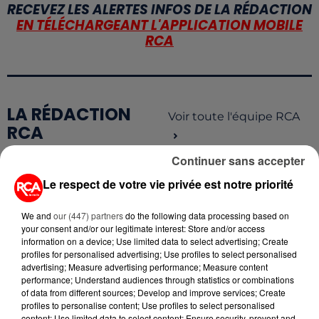
RECEVEZ LES ALERTES INFOS DE LA RÉDACTION
EN TÉLÉCHARGEANT L'APPLICATION MOBILE
RCA
LA RÉDACTION
Voir toute l'équipe RCA
RCA
Continuer sans accepter
DIMITRI COUTAND
Le respect de votre vie privée est notre priorité
Journaliste
We and
our (447) partners
do the following data processing based on
your consent and/or our legitimate interest: Store and/or access
information on a device; Use limited data to select advertising; Create
profiles for personalised advertising; Use profiles to select personalised
advertising; Measure advertising performance; Measure content
performance; Understand audiences through statistics or combinations
of data from different sources; Develop and improve services; Create
profiles to personalise content; Use profiles to select personalised
content; Use limited data to select content; Ensure security, prevent and