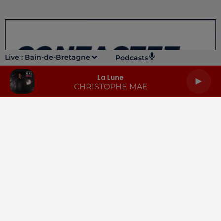
Live :
Bain-de-Bretagne
Podcasts
La Lune
CHRISTOPHE MAE
LA RADIO
INFOS
PODCASTS
RENDEZ-VOUS
PUBLICITÉ