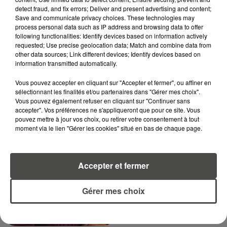
MARGOT DOUÉTIL
detect fraud, and fix errors; Deliver and present advertising and content;
Save and communicate privacy choices. These technologies may
Journaliste
process personal data such as IP address and browsing data to offer
following functionalities: Identify devices based on information actively
requested; Use precise geolocation data; Match and combine data from
other data sources; Link different devices; Identify devices based on
information transmitted automatically.
Vous pouvez accepter en cliquant sur "Accepter et fermer", ou affiner en
sélectionnant les finalités et/ou partenaires dans "Gérer mes choix".
Vous pouvez également refuser en cliquant sur "Continuer sans
accepter". Vos préférences ne s'appliqueront que pour ce site. Vous
pouvez mettre à jour vos choix, ou retirer votre consentement à tout
TITOUAN GUIBERT
moment via le lien "Gérer les cookies" situé en bas de chaque page.
Journaliste
Accepter et fermer
Gérer mes choix