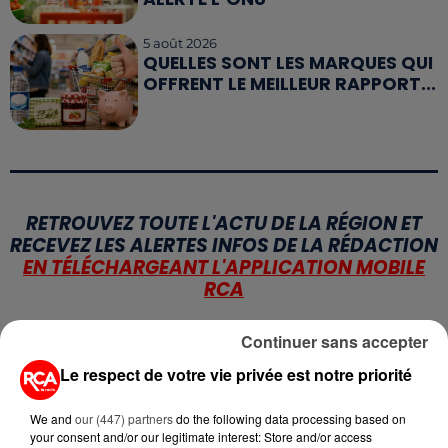
5 août 2026
QUELLES SONT LES MARQUES QUI
OFFRENT LE MEILLEUR RAPPORT...
RETROUVEZ TOUTE L'ACTU DE LA RÉGION ET
RECEVEZ LES ALERTES INFOS DE LA RÉDACTION
EN TÉLÉCHARGEANT L'APPLICATION MOBILE
RCA
Continuer sans accepter
Le respect de votre vie privée est notre priorité
LA RÉDACTION
Voir toute l'équipe RCA
RCA
We and
our (447) partners
do the following data processing based on
your consent and/or our legitimate interest: Store and/or access