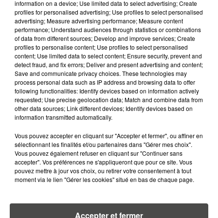
information on a device; Use limited data to select advertising; Create
DIMITRI COUTAND
profiles for personalised advertising; Use profiles to select personalised
advertising; Measure advertising performance; Measure content
Journaliste
performance; Understand audiences through statistics or combinations
of data from different sources; Develop and improve services; Create
profiles to personalise content; Use profiles to select personalised
content; Use limited data to select content; Ensure security, prevent and
detect fraud, and fix errors; Deliver and present advertising and content;
Save and communicate privacy choices. These technologies may
process personal data such as IP address and browsing data to offer
following functionalities: Identify devices based on information actively
requested; Use precise geolocation data; Match and combine data from
other data sources; Link different devices; Identify devices based on
information transmitted automatically.
MARGOT DOUÉTIL
Journaliste
Vous pouvez accepter en cliquant sur "Accepter et fermer", ou affiner en
sélectionnant les finalités et/ou partenaires dans "Gérer mes choix".
Vous pouvez également refuser en cliquant sur "Continuer sans
accepter". Vos préférences ne s'appliqueront que pour ce site. Vous
pouvez mettre à jour vos choix, ou retirer votre consentement à tout
moment via le lien "Gérer les cookies" situé en bas de chaque page.
Accepter et fermer