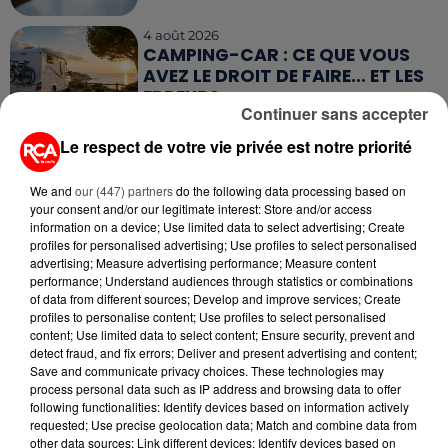
4 août 2026
CAMPING-CAR : CE QUE VOUS
AVEZ LE DROIT DE FAIRE... ET LES
ERREURS...
Continuer sans accepter
Le respect de votre vie privée est notre priorité
We and
our (447) partners
do the following data processing based on
your consent and/or our legitimate interest: Store and/or access
RETROUVEZ TOUTE L'ACTU DE LA RÉGION ET
information on a device; Use limited data to select advertising; Create
RECEVEZ LES ALERTES INFOS DE LA RÉDACTION
profiles for personalised advertising; Use profiles to select personalised
EN TÉLÉCHARGEANT L'APPLICATION MOBILE
advertising; Measure advertising performance; Measure content
RCA
performance; Understand audiences through statistics or combinations
of data from different sources; Develop and improve services; Create
profiles to personalise content; Use profiles to select personalised
content; Use limited data to select content; Ensure security, prevent and
detect fraud, and fix errors; Deliver and present advertising and content;
Save and communicate privacy choices. These technologies may
LA RÉDACTION
Voir toute l'équipe RCA
process personal data such as IP address and browsing data to offer
RCA
following functionalities: Identify devices based on information actively
requested; Use precise geolocation data; Match and combine data from
other data sources; Link different devices; Identify devices based on