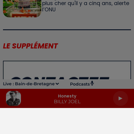
plus cher qu'il y a cinq ans, alerte
l’ONU
LE SUPPLÉMENT
Live :
Bain-de-Bretagne
Podcasts
Honesty
BILLY JOEL