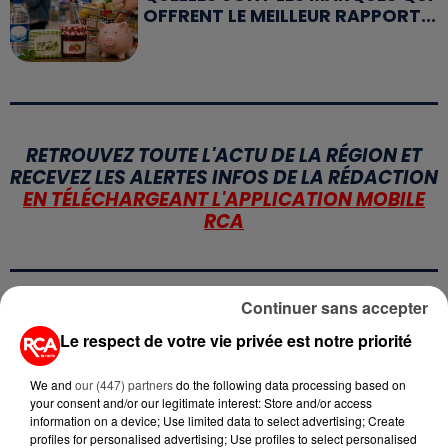
OFFRENT LE MEILLEUR RAPPORT...
RETROUVEZ TOUTE L'ACTU DE LA RÉGION ET
RECEVEZ LES ALERTES INFOS DE LA RÉDACTION
EN TÉLÉCHARGEANT L'APPLICATION MOBILE
RCA
Continuer sans accepter
LA RÉDACTION
Voir toute l'équipe RCA
Le respect de votre vie privée est notre priorité
RCA
We and
our (447) partners
do the following data processing based on
your consent and/or our legitimate interest: Store and/or access
DIMITRI COUTAND
information on a device; Use limited data to select advertising; Create
Journaliste
profiles for personalised advertising; Use profiles to select personalised