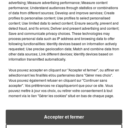
advertising; Measure advertising performance; Measure content
performance; Understand audiences through statistics or combinations
of data from different sources; Develop and improve services; Create
profiles to personalise content; Use profiles to select personalised
content; Use limited data to select content; Ensure security, prevent and
detect fraud, and fix errors; Deliver and present advertising and content;
Save and communicate privacy choices. These technologies may
process personal data such as IP address and browsing data to offer
following functionalities: Identify devices based on information actively
requested; Use precise geolocation data; Match and combine data from
MARGOT DOUÉTIL
other data sources; Link different devices; Identify devices based on
Journaliste
information transmitted automatically.
Vous pouvez accepter en cliquant sur "Accepter et fermer", ou affiner en
sélectionnant les finalités et/ou partenaires dans "Gérer mes choix".
Vous pouvez également refuser en cliquant sur "Continuer sans
accepter". Vos préférences ne s'appliqueront que pour ce site. Vous
pouvez mettre à jour vos choix, ou retirer votre consentement à tout
moment via le lien "Gérer les cookies" situé en bas de chaque page.
TITOUAN GUIBERT
Accepter et fermer
Journaliste