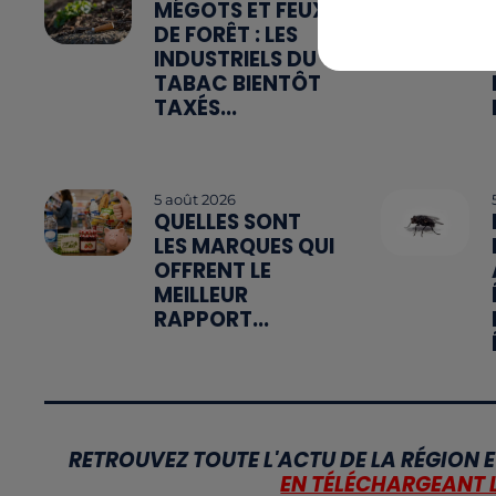
MÉGOTS ET FEUX
DE FORÊT : LES
INDUSTRIELS DU
TABAC BIENTÔT
TAXÉS...
5 août 2026
QUELLES SONT
LES MARQUES QUI
OFFRENT LE
MEILLEUR
RAPPORT...
RETROUVEZ TOUTE L'ACTU DE LA RÉGION E
EN TÉLÉCHARGEANT 