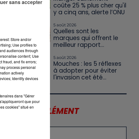
uer sans accepter
coûte 25 % plus cher qu'il
y a cinq ans, alerte l’ONU
5 août 2026
Quelles sont les
marques qui offrent le
erest: Store and/or
meilleur rapport...
tising; Use profiles to
tand audiences through
personalise content; Use
5 août 2026
 fraud, and fix errors;
Mouches : les 5 réflexes
 may process personal
à adopter pour éviter
mation actively
l'invasion cet été...
vices; Identify devices
rtenaires dans "Gérer
s'appliqueront que pour
les cookies" situé en
LE SUPPLÉMENT