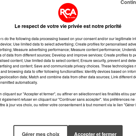
Contin
tion, nous avons décidé collectivement d’élargir par un
ette interdiction : l’usage des produits phytosanitaires
s territoires de nos villes
" ajoutent les municipalités.
Le respect de votre vie privée est notre priorité
r-Erdre Fabrice Roussel avait signé dès lundi un arrêté
es communes partout en France.
ers
do the following data processing based on your consent and/or our legitimate int
device; Use limited data to select advertising; Create profiles for personalised adver
vertising; Measure advertising performance; Measure content performance; Unders
ns of data from different sources; Develop and improve services; Create profiles to 
alised content; Use limited data to select content; Ensure security, prevent and detect
ertising and content; Save and communicate privacy choices. These technologies
and browsing data to offer following functionalities: Identify devices based on infor
eolocation data; Match and combine data from other data sources; Link different de
nsmitted automatically.
cliquant sur "Accepter et fermer", ou affiner en sélectionnant les finalités et/ou pa
 également refuser en cliquant sur "Continuer sans accepter". Vos préférences ne 
tre à jour vos choix, ou retirer votre consentement à tout moment via le lien "Gérer 
6 août 2026
5 août 2026
Gérer mes choix
Accepter et fermer