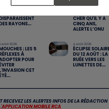
CANICULE :
MANGER
POURQUOI LES
SAINEMENT
BOUTEILLES D'EAU
COÛTE 25 % PL
DISPARAISSENT
CHER QU'IL Y A
DES RAYONS...
CINQ ANS,
ALERTE L’ONU
5 août 2026
4 août 2026
MOUCHES : LES 5
ÉCLIPSE SOLAIR
RÉFLEXES À
DU 12 AOÛT : LA
ADOPTER POUR
RUÉE VERS LES
ÉVITER
LUNETTES DE...
L'INVASION CET
ÉTÉ...
T RECEVEZ LES ALERTES INFOS DE LA RÉDACTION
L'APPLICATION MOBILE RCA