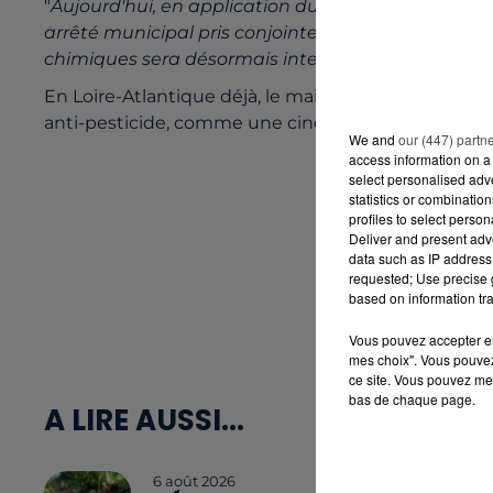
"
Aujourd'hui, en application du principe de précau
arrêté municipal pris conjointement, le champ de c
chimiques sera désormais interdit sur l’ensemble de
En Loire-Atlantique déjà, le maire de la Chapelle-su
anti-pesticide, comme une cinquantaine de petit
We and
our (447) partn
access information on a 
select personalised ad
statistics or combinatio
profiles to select person
Deliver and present adv
data such as IP address 
requested; Use precise g
based on information tra
Vous pouvez accepter en 
mes choix". Vous pouvez
ce site. Vous pouvez met
bas de chaque page.
A LIRE AUSSI...
6 août 2026