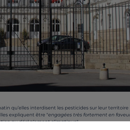
in qu’elles interdisent les pesticides sur leur territoire 
lles expliquent être "
engagées très fortement en faveu
tation au dérèglement climatique
".