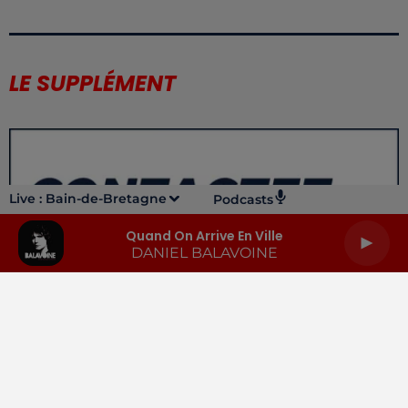
LE SUPPLÉMENT
Live :
Bain-de-Bretagne
Podcasts
Quand On Arrive En Ville
DANIEL BALAVOINE