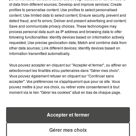
of data from different sources; Develop and improve services; Create
profiles to personalise content; Use profiles to select personalised
content; Use limited data to select content; Ensure security, prevent and
detect fraud, and fix errors; Deliver and present advertising and content;
Save and communicate privacy choices. These technologies may
process personal data such as IP address and browsing data to offer
MARGOT DOUÉTIL
following functionalities: Identify devices based on information actively
requested; Use precise geolocation data; Match and combine data from
Journaliste
other data sources; Link different devices; Identify devices based on
information transmitted automatically.
Vous pouvez accepter en cliquant sur "Accepter et fermer", ou affiner en
sélectionnant les finalités et/ou partenaires dans "Gérer mes choix".
Vous pouvez également refuser en cliquant sur "Continuer sans
accepter". Vos préférences ne s'appliqueront que pour ce site. Vous
pouvez mettre à jour vos choix, ou retirer votre consentement à tout
moment via le lien "Gérer les cookies" situé en bas de chaque page.
TITOUAN GUIBERT
Journaliste
Accepter et fermer
Gérer mes choix