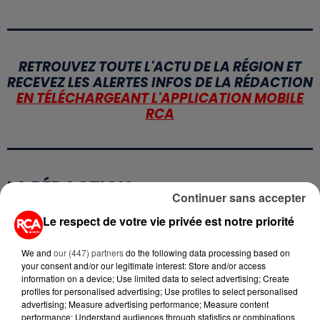
RETROUVEZ TOUTE L'ACTU DE LA RÉGION ET
RECEVEZ LES ALERTES INFOS DE LA RÉDACTION
EN TÉLÉCHARGEANT L'APPLICATION MOBILE
RCA
LA RÉDACTION
Voir toute l'équipe RCA
Continuer sans accepter
RCA
Le respect de votre vie privée est notre priorité
DIMITRI COUTAND
We and
our (447) partners
do the following data processing based on
Journaliste
your consent and/or our legitimate interest: Store and/or access
information on a device; Use limited data to select advertising; Create
profiles for personalised advertising; Use profiles to select personalised
advertising; Measure advertising performance; Measure content
performance; Understand audiences through statistics or combinations