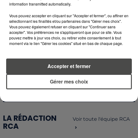
information transmitted automatically.
17 juillet 2026
Vous pouvez accepter en cliquant sur "Accepter et fermer", ou affiner en
CLIMAT : LES ÉMISSIONS DE GAZ
sélectionnant les finalités et/ou partenaires dans "Gérer mes choix".
À EFFET DE SERRE ONT
Vous pouvez également refuser en cliquant sur "Continuer sans
NETTEMENT BAISSÉ...
accepter". Vos préférences ne s'appliqueront que pour ce site. Vous
pouvez mettre à jour vos choix, ou retirer votre consentement à tout
moment via le lien "Gérer les cookies" situé en bas de chaque page.
RETROUVEZ TOUTE L'ACTU DE LA RÉGION ET
Accepter et fermer
RECEVEZ LES ALERTES INFOS DE LA RÉDACTION
EN TÉLÉCHARGEANT L'APPLICATION MOBILE
Gérer mes choix
RCA
LA RÉDACTION
Voir toute l'équipe RCA
RCA