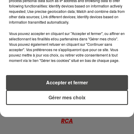
process personal data such as IP address and browsing data to offer
L'INVASION CET ÉTÉ...
following functionalities: Identify devices based on information actively
requested; Use precise geolocation data; Match and combine data from
4 août 2026
other data sources; Link different devices; Identify devices based on
ÉCLIPSE SOLAIRE DU 12 AOÛT : LA
information transmitted automatically.
RUÉE VERS LES LUNETTES DE...
Vous pouvez accepter en cliquant sur "Accepter et fermer", ou affiner en
sélectionnant les finalités et/ou partenaires dans "Gérer mes choix".
Vous pouvez également refuser en cliquant sur "Continuer sans
4 août 2026
accepter". Vos préférences ne s'appliqueront que pour ce site. Vous
CAMPING-CAR : CE QUE VOUS
pouvez mettre à jour vos choix, ou retirer votre consentement à tout
AVEZ LE DROIT DE FAIRE... ET LES
moment via le lien "Gérer les cookies" situé en bas de chaque page.
ERREURS...
Accepter et fermer
Gérer mes choix
RETROUVEZ TOUTE L'ACTU DE LA RÉGION ET
RECEVEZ LES ALERTES INFOS DE LA RÉDACTION
EN TÉLÉCHARGEANT L'APPLICATION MOBILE
RCA