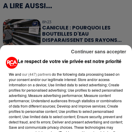
A LIRE AUSSI...
8h23
CANICULE : POURQUOI LES
BOUTEILLES D'EAU
DISPARAISSENT DES RAYONS...
Continuer sans accepter
5 août 2026
MANGER SAINEMENT COÛTE 25 %
Le respect de votre vie privée est notre priorité
PLUS CHER QU'IL Y A CINQ ANS,
ALERTE L’ONU
We and
our (447) partners
do the following data processing based on
your consent and/or our legitimate interest: Store and/or access
5 août 2026
information on a device; Use limited data to select advertising; Create
QUELLES SONT LES MARQUES QUI
profiles for personalised advertising; Use profiles to select personalised
advertising; Measure advertising performance; Measure content
OFFRENT LE MEILLEUR RAPPORT...
performance; Understand audiences through statistics or combinations
of data from different sources; Develop and improve services; Create
profiles to personalise content; Use profiles to select personalised
5 août 2026
content; Use limited data to select content; Ensure security, prevent and
MOUCHES : LES 5 RÉFLEXES À
detect fraud, and fix errors; Deliver and present advertising and content;
ADOPTER POUR ÉVITER
Save and communicate privacy choices. These technologies may