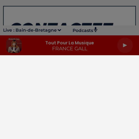
Live :
Bain-de-Bretagne
Podcasts
Tout Pour La Musique
FRANCE GALL
LA RADIO
INFOS
PODCASTS
RENDEZ-VOUS
PUBLICITÉ