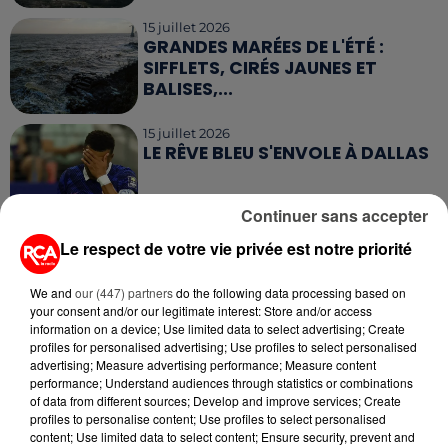
15 juillet 2026
GRANDES MARÉES DE L'ÉTÉ :
SIFFLETS, CIRÉS JAUNES ET
BALISES,...
15 juillet 2026
LE RÊVE BLEU S'ENVOLE À DALLAS
Continuer sans accepter
13 juillet 2026
Le respect de votre vie privée est notre priorité
CANICULE ET SÉCHERESSE : LES
APICULTEURS S'INQUIÈTENT
We and
our (447) partners
do the following data processing based on
D'UNE RÉCOLTE...
your consent and/or our legitimate interest: Store and/or access
information on a device; Use limited data to select advertising; Create
profiles for personalised advertising; Use profiles to select personalised
advertising; Measure advertising performance; Measure content
performance; Understand audiences through statistics or combinations
of data from different sources; Develop and improve services; Create
RETROUVEZ TOUTE L'ACTU DE LA RÉGION ET
profiles to personalise content; Use profiles to select personalised
content; Use limited data to select content; Ensure security, prevent and
RECEVEZ LES ALERTES INFOS DE LA RÉDACTION