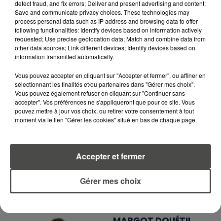
detect fraud, and fix errors; Deliver and present advertising and content;
EN TÉLÉCHARGEANT L'APPLICATION MOBILE
Save and communicate privacy choices. These technologies may
RCA
process personal data such as IP address and browsing data to offer
following functionalities: Identify devices based on information actively
requested; Use precise geolocation data; Match and combine data from
other data sources; Link different devices; Identify devices based on
information transmitted automatically.
LA RÉDACTION
Voir toute l'équipe RCA
Vous pouvez accepter en cliquant sur "Accepter et fermer", ou affiner en
RCA
sélectionnant les finalités et/ou partenaires dans "Gérer mes choix".
Vous pouvez également refuser en cliquant sur "Continuer sans
accepter". Vos préférences ne s'appliqueront que pour ce site. Vous
DIMITRI COUTAND
pouvez mettre à jour vos choix, ou retirer votre consentement à tout
moment via le lien "Gérer les cookies" situé en bas de chaque page.
Journaliste
Accepter et fermer
Gérer mes choix
MARGOT DOUÉTIL