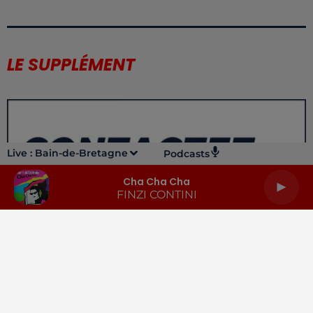
LE SUPPLÉMENT
Live :
Bain-de-Bretagne
Podcasts
Cha Cha Cha
FINZI CONTINI