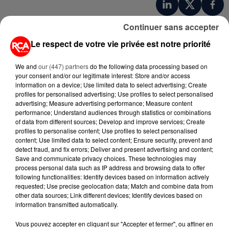
Continuer sans accepter
Le respect de votre vie privée est notre priorité
We and
our (447) partners
do the following data processing based on
your consent and/or our legitimate interest: Store and/or access
information on a device; Use limited data to select advertising; Create
profiles for personalised advertising; Use profiles to select personalised
advertising; Measure advertising performance; Measure content
A LIRE AUSSI...
performance; Understand audiences through statistics or combinations
of data from different sources; Develop and improve services; Create
profiles to personalise content; Use profiles to select personalised
content; Use limited data to select content; Ensure security, prevent and
22 juillet 2026
detect fraud, and fix errors; Deliver and present advertising and content;
RÉSEAUX SOCIAUX : LES MOINS
Save and communicate privacy choices. These technologies may
DE 15 ANS BIENTÔT
process personal data such as IP address and browsing data to offer
DÉCONNECTÉS
following functionalities: Identify devices based on information actively
requested; Use precise geolocation data; Match and combine data from
other data sources; Link different devices; Identify devices based on
21 juillet 2026
information transmitted automatically.
POISSONS, HUÎTRES, MOULES : CE
QUI VA CHANGER DANS VOS
Vous pouvez accepter en cliquant sur "Accepter et fermer", ou affiner en
ASSIETTES...