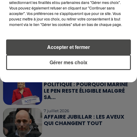
sélectionnant les finalités et/ou partenaires dans "Gérer mes choix".
Vous pouvez également refuser en cliquant sur "Continuer sans
accepter". Vos préférences ne s'appliqueront que pour ce site. Vous
16 juillet 2026
AFFAIRE JUBILLAR : VERS LA FIN
pouvez mettre à jour vos choix, ou retirer votre consentement à tout
moment via le lien "Gérer les cookies" situé en bas de chaque page.
D'UNE ENQUÊTE QUI DURE DEPUIS
2020
10 juillet 2026
Accepter et fermer
CANICULE : L’ÉTAT DÉCLENCHE
SON NOUVEAU PLAN DE CRISE
Gérer mes choix
7 juillet 2026
POLITIQUE : POURQUOI MARINE
LE PEN RESTE ÉLIGIBLE MALGRÉ
SA...
7 juillet 2026
AFFAIRE JUBILLAR : LES AVEUX
QUI CHANGENT TOUT