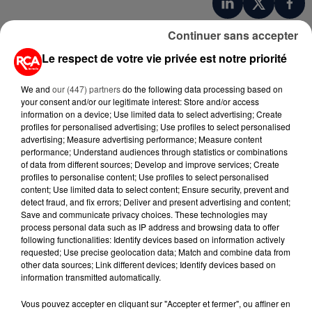
Continuer sans accepter
Le respect de votre vie privée est notre priorité
We and
our (447) partners
do the following data processing based on
your consent and/or our legitimate interest: Store and/or access
information on a device; Use limited data to select advertising; Create
profiles for personalised advertising; Use profiles to select personalised
advertising; Measure advertising performance; Measure content
A LIRE AUSSI...
performance; Understand audiences through statistics or combinations
of data from different sources; Develop and improve services; Create
profiles to personalise content; Use profiles to select personalised
content; Use limited data to select content; Ensure security, prevent and
19h12
detect fraud, and fix errors; Deliver and present advertising and content;
PETIT-DÉJEUNER : EST-IL
Save and communicate privacy choices. These technologies may
VRAIMENT OBLIGATOIRE DE
process personal data such as IP address and browsing data to offer
MANGER LE MATIN ?
following functionalities: Identify devices based on information actively
requested; Use precise geolocation data; Match and combine data from
other data sources; Link different devices; Identify devices based on
11h03
WEEK-END ROUGE SUR LES
information transmitted automatically.
ROUTES : LE GRAND OUEST SE
Vous pouvez accepter en cliquant sur "Accepter et fermer", ou affiner en
PRÉPARE À UN...