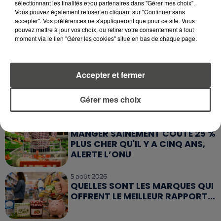
sélectionnant les finalités et/ou partenaires dans "Gérer mes choix".
Vous pouvez également refuser en cliquant sur "Continuer sans
6 août 2026
accepter". Vos préférences ne s'appliqueront que pour ce site. Vous
MÉGOTS ET FEUX DE FORÊT : LES
pouvez mettre à jour vos choix, ou retirer votre consentement à tout
INDUSTRIELS DU TABAC BIENTÔT
moment via le lien "Gérer les cookies" situé en bas de chaque page.
TAXÉS...
6 août 2026
Accepter et fermer
CANICULE : POURQUOI LES
BOUTEILLES D'EAU
Gérer mes choix
DISPARAISSENT DES RAYONS...
5 août 2026
MANGER SAINEMENT COÛTE 25 %
PLUS CHER QU'IL Y A CINQ ANS,
ALERTE L’ONU
5 août 2026
QUELLES SONT LES MARQUES QUI
OFFRENT LE MEILLEUR RAPPORT...