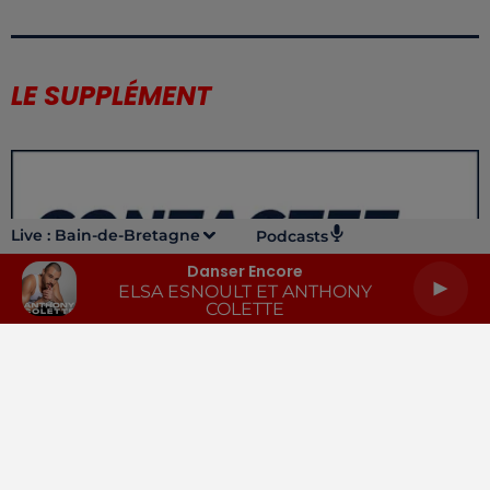
LE SUPPLÉMENT
Live :
Bain-de-Bretagne
Podcasts
Danser Encore
ELSA ESNOULT ET ANTHONY
COLETTE