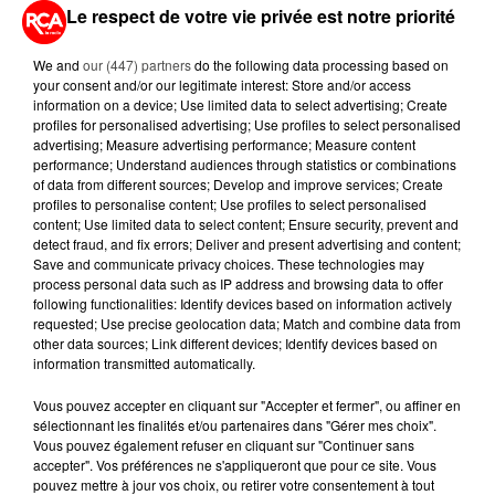
13 juillet 2026
Le respect de votre vie privée est notre priorité
CANICULE ET SÉCHERESSE : LES
APICULTEURS S'INQUIÈTENT
We and
our (447) partners
do the following data processing based on
D'UNE RÉCOLTE...
your consent and/or our legitimate interest: Store and/or access
information on a device; Use limited data to select advertising; Create
profiles for personalised advertising; Use profiles to select personalised
10 juillet 2026
APRÈS LORIENT, C'EST AUX
advertising; Measure advertising performance; Measure content
performance; Understand audiences through statistics or combinations
SABLES-D'OLONNE D'ACCUEILLIR
of data from different sources; Develop and improve services; Create
LE PLUS GRAND...
profiles to personalise content; Use profiles to select personalised
content; Use limited data to select content; Ensure security, prevent and
9 juillet 2026
detect fraud, and fix errors; Deliver and present advertising and content;
CANICULE : UNE PLUIE
Save and communicate privacy choices. These technologies may
D'ANNULATIONS POUR LES FEUX
process personal data such as IP address and browsing data to offer
following functionalities: Identify devices based on information actively
D'ARTIFICE DU...
requested; Use precise geolocation data; Match and combine data from
other data sources; Link different devices; Identify devices based on
information transmitted automatically.
Vous pouvez accepter en cliquant sur "Accepter et fermer", ou affiner en
sélectionnant les finalités et/ou partenaires dans "Gérer mes choix".
RETROUVEZ TOUTE L'ACTU DE LA RÉGION ET
Vous pouvez également refuser en cliquant sur "Continuer sans
RECEVEZ LES ALERTES INFOS DE LA RÉDACTION
accepter". Vos préférences ne s'appliqueront que pour ce site. Vous
pouvez mettre à jour vos choix, ou retirer votre consentement à tout
EN TÉLÉCHARGEANT L'APPLICATION MOBILE