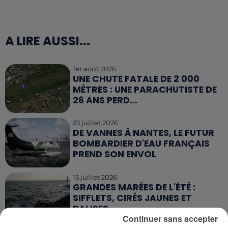
A LIRE AUSSI...
1er août 2026
UNE CHUTE FATALE DE 2 000
MÈTRES : UNE PARACHUTISTE DE
26 ANS PERD...
23 juillet 2026
DE VANNES À NANTES, LE FUTUR
BOMBARDIER D'EAU FRANÇAIS
PREND SON ENVOL
15 juillet 2026
GRANDES MARÉES DE L'ÉTÉ :
SIFFLETS, CIRÉS JAUNES ET
BALISES,...
Continuer sans accepter