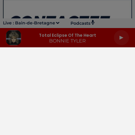
Live :
Bain-de-Bretagne
Podcasts
Total Eclipse Of The Heart
BONNIE TYLER
LA RADIO
INFOS
PODCASTS
RENDEZ-VOUS
PUBLICITÉ