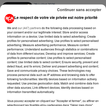
29 juillet 2026
KAVINSKY RETROUVÉ MORT À
Continuer sans accepter
SON DOMICILE : L'ICÔNE
Le respect de votre vie privée est notre priorité
FRANÇAISE DE...
We and
our (447) partners
do the following data processing based on
28 juillet 2026
your consent and/or our legitimate interest: Store and/or access
ÉQUIPE DE FRANCE : LE GRAND
information on a device; Use limited data to select advertising; Create
CHANTIER QUI ATTEND ZINÉDINE
profiles for personalised advertising; Use profiles to select personalised
ZIDANE À...
advertising; Measure advertising performance; Measure content
performance; Understand audiences through statistics or combinations
of data from different sources; Develop and improve services; Create
23 juillet 2026
profiles to personalise content; Use profiles to select personalised
DE VANNES À NANTES, LE FUTUR
content; Use limited data to select content; Ensure security, prevent and
BOMBARDIER D'EAU FRANÇAIS
detect fraud, and fix errors; Deliver and present advertising and content;
PREND SON ENVOL
Save and communicate privacy choices. These technologies may
process personal data such as IP address and browsing data to offer
following functionalities: Identify devices based on information actively
20 juillet 2026
requested; Use precise geolocation data; Match and combine data from
A400M : LE GÉANT DE L'ARMÉE
other data sources; Link different devices; Identify devices based on
ENTRE EN GUERRE CONTRE LES
information transmitted automatically.
FLAMMES
Vous pouvez accepter en cliquant sur "Accepter et fermer", ou affiner en
sélectionnant les finalités et/ou partenaires dans "Gérer mes choix".