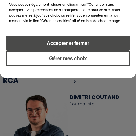
Vous pouvez également refuser en cliquant sur "Continuer sans
accepter". Vos préférences ne s'appliqueront que pour ce site. Vous
pouvez mettre à jour vos choix, ou retirer votre consentement à tout
RETROUVEZ TOUTE L'ACTU DE LA RÉGION ET
moment via le lien "Gérer les cookies" situé en bas de chaque page.
RECEVEZ LES ALERTES INFOS DE LA RÉDACTION
EN TÉLÉCHARGEANT L'APPLICATION MOBILE
RCA
Accepter et fermer
Gérer mes choix
LA RÉDACTION
Voir toute l'équipe RCA
RCA
DIMITRI COUTAND
Journaliste