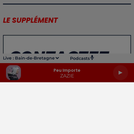
LE SUPPLÉMENT
Live :
Bain-de-Bretagne
Podcasts
Peu Importe
ZAZIE
LA RADIO
INFOS
PODCASTS