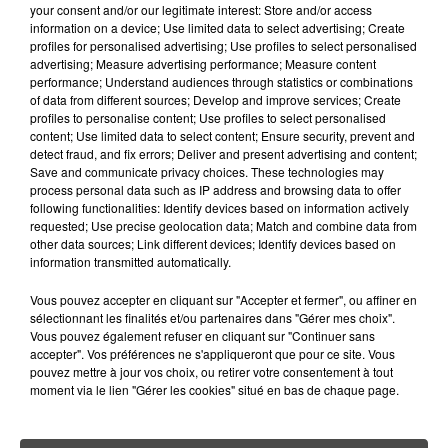
your consent and/or our legitimate interest: Store and/or access
SABLES-D'OLONNE D'ACCUEILLIR
information on a device; Use limited data to select advertising; Create
LE PLUS GRAND...
profiles for personalised advertising; Use profiles to select personalised
advertising; Measure advertising performance; Measure content
performance; Understand audiences through statistics or combinations
9 juillet 2026
of data from different sources; Develop and improve services; Create
CANICULE : UNE PLUIE
profiles to personalise content; Use profiles to select personalised
D'ANNULATIONS POUR LES FEUX
content; Use limited data to select content; Ensure security, prevent and
D'ARTIFICE DU...
detect fraud, and fix errors; Deliver and present advertising and content;
Save and communicate privacy choices. These technologies may
process personal data such as IP address and browsing data to offer
following functionalities: Identify devices based on information actively
requested; Use precise geolocation data; Match and combine data from
other data sources; Link different devices; Identify devices based on
information transmitted automatically.
RETROUVEZ TOUTE L'ACTU DE LA RÉGION ET
RECEVEZ LES ALERTES INFOS DE LA RÉDACTION
Vous pouvez accepter en cliquant sur "Accepter et fermer", ou affiner en
EN TÉLÉCHARGEANT L'APPLICATION MOBILE
sélectionnant les finalités et/ou partenaires dans "Gérer mes choix".
RCA
Vous pouvez également refuser en cliquant sur "Continuer sans
accepter". Vos préférences ne s'appliqueront que pour ce site. Vous
pouvez mettre à jour vos choix, ou retirer votre consentement à tout
moment via le lien "Gérer les cookies" situé en bas de chaque page.
LA RÉDACTION
Voir toute l'équipe RCA