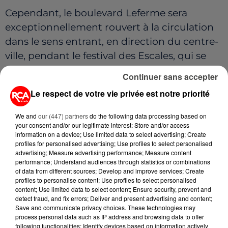
Cependant, le boulevard Leferme sera
exceptionnellement rouvert à la circulation
dans le sens entrant, en direction du centre-
ville, pendant le festival d
es Escales, qui se
tiendra du 19 au 21 juillet.
Continuer sans accepter
Le respect de votre vie privée est notre priorité
We and
our (447) partners
do the following data processing based on
your consent and/or our legitimate interest: Store and/or access
information on a device; Use limited data to select advertising; Create
profiles for personalised advertising; Use profiles to select personalised
advertising; Measure advertising performance; Measure content
performance; Understand audiences through statistics or combinations
of data from different sources; Develop and improve services; Create
profiles to personalise content; Use profiles to select personalised
content; Use limited data to select content; Ensure security, prevent and
detect fraud, and fix errors; Deliver and present advertising and content;
Save and communicate privacy choices. These technologies may
A LIRE AUSSI...
process personal data such as IP address and browsing data to offer
following functionalities: Identify devices based on information actively