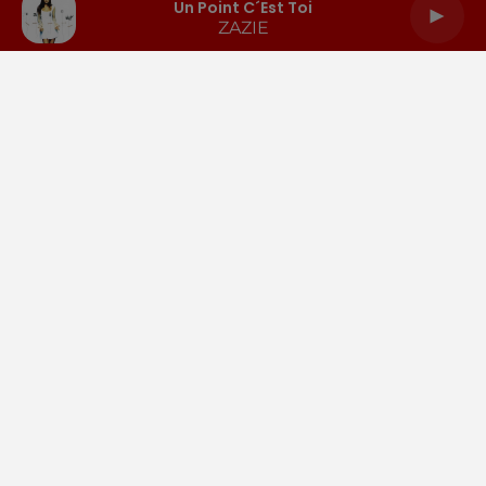
Un Point C´est Toi
ZAZIE
LA RADIO
INFOS
PODCASTS
RENDEZ-VOUS
PUBLICITÉ
Gestion des cookies
Mentions légales
Espace presse
Téléchargez l'appli