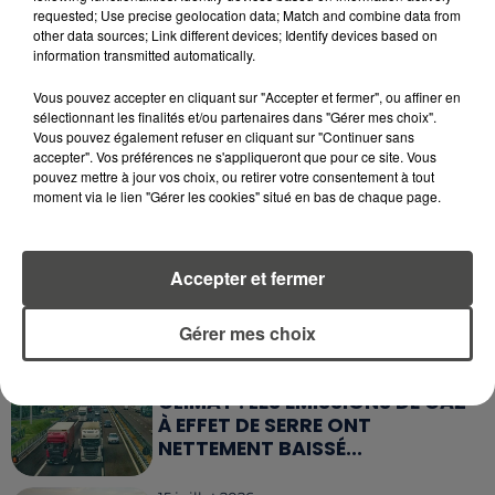
requested; Use precise geolocation data; Match and combine data from
3 août 2026
other data sources; Link different devices; Identify devices based on
TRAIN : L'ÉTÉ DE TOUS LES
information transmitted automatically.
RETARDS, LA SNCF SOUS LE FEU
DES CRITIQUES
Vous pouvez accepter en cliquant sur "Accepter et fermer", ou affiner en
sélectionnant les finalités et/ou partenaires dans "Gérer mes choix".
Vous pouvez également refuser en cliquant sur "Continuer sans
1er août 2026
accepter". Vos préférences ne s'appliqueront que pour ce site. Vous
UNE CHUTE FATALE DE 2 000
pouvez mettre à jour vos choix, ou retirer votre consentement à tout
MÈTRES : UNE PARACHUTISTE DE
moment via le lien "Gérer les cookies" situé en bas de chaque page.
26 ANS PERD...
23 juillet 2026
Accepter et fermer
DE VANNES À NANTES, LE FUTUR
BOMBARDIER D'EAU FRANÇAIS
PREND SON ENVOL
Gérer mes choix
17 juillet 2026
CLIMAT : LES ÉMISSIONS DE GAZ
À EFFET DE SERRE ONT
NETTEMENT BAISSÉ...