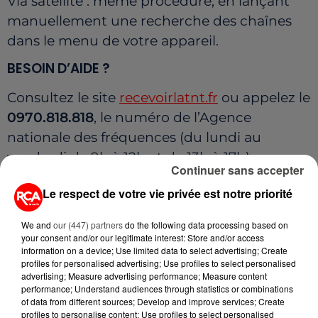
Via satellite : même procédure, en lançant
manuellement une recherche des chaînes
dans le menu de votre appareil.
BESOIN D’AIDE ?
Consultez le site
recevoirlatnt.fr
ou appelez le
0970.818.818
, le numéro de l’Agence
nationale des fréquences (du lundi au
vendredi de 9h à 12h et de 13h à 17h).
Continuer sans accepter
Enfin, notez que la mise à jour peut survenir
Le respect de votre vie privée est notre priorité
dans la nuit ou à l’allumage du téléviseur. T18
sera disponible sur MyCanal dès le 10 juin.
We and
our (447) partners
do the following data processing based on
your consent and/or our legitimate interest: Store and/or access
information on a device; Use limited data to select advertising; Create
profiles for personalised advertising; Use profiles to select personalised
advertising; Measure advertising performance; Measure content
performance; Understand audiences through statistics or combinations
of data from different sources; Develop and improve services; Create
profiles to personalise content; Use profiles to select personalised