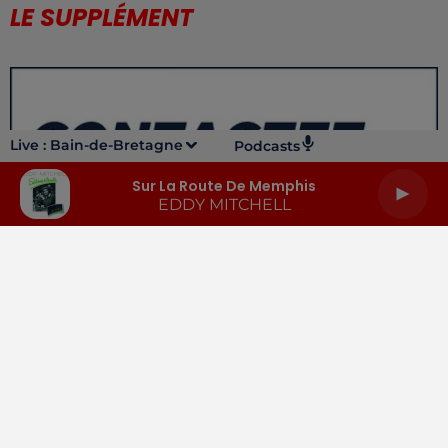
LE SUPPLÉMENT
Live :
Bain-de-Bretagne
Podcasts
Sur La Route De Memphis
EDDY MITCHELL
LA RADIO
INFOS
PODCASTS
RENDEZ-VOUS
PUBLICITÉ