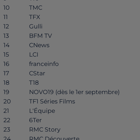
10
TMC
11
TFX
12
Gulli
13
BFM TV
14
CNews
15
LCI
16
franceinfo
17
CStar
18
T18
19
NOVO19 (dès le 1er septembre)
20
TF1 Séries Films
21
L'Équipe
22
6Ter
23
RMC Story
24
RMC Découverte