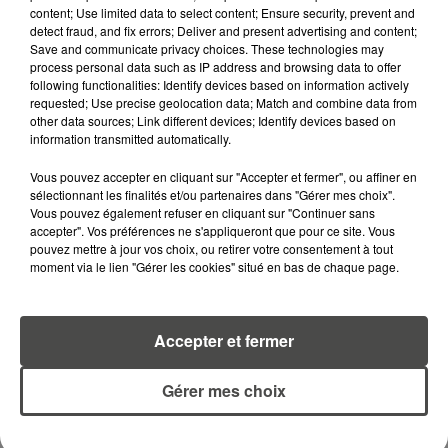
content; Use limited data to select content; Ensure security, prevent and
detect fraud, and fix errors; Deliver and present advertising and content;
Save and communicate privacy choices. These technologies may
process personal data such as IP address and browsing data to offer
following functionalities: Identify devices based on information actively
requested; Use precise geolocation data; Match and combine data from
other data sources; Link different devices; Identify devices based on
information transmitted automatically.
A LIRE AUSSI...
Vous pouvez accepter en cliquant sur "Accepter et fermer", ou affiner en
sélectionnant les finalités et/ou partenaires dans "Gérer mes choix".
7 août 2026
Vous pouvez également refuser en cliquant sur "Continuer sans
PETIT-DÉJEUNER : EST-IL
accepter". Vos préférences ne s'appliqueront que pour ce site. Vous
VRAIMENT OBLIGATOIRE DE
pouvez mettre à jour vos choix, ou retirer votre consentement à tout
MANGER LE MATIN ?
moment via le lien "Gérer les cookies" situé en bas de chaque page.
7 août 2026
WEEK-END ROUGE SUR LES
Accepter et fermer
ROUTES : LE GRAND OUEST SE
PRÉPARE À UN...
Gérer mes choix
6 août 2026
MÉGOTS ET FEUX DE FORÊT : LES