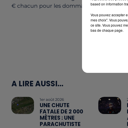
based on information tra
€ chacun pour les dommages causés à son 
Vous pouvez accepter en 
mes choix". Vous pouvez
ce site. Vous pouvez met
bas de chaque page.
A LIRE AUSSI...
1er août 2026
UNE CHUTE
FATALE DE 2 000
MÈTRES : UNE
PARACHUTISTE