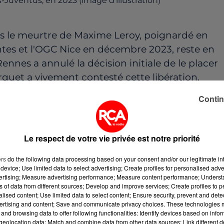
-Juventus, en 2023 (image d'illustration)
ns le meurtre de Maxime Leroy, poignardé en
tes et l'OGC Nice en décembre 2023, reste en
ennes a annulé la décision initiale de le placer
rquet a vivement contesté cette libération.
Contin
e de la Beaujoire, lors d'une violente altercati
 Leroy, supporter du FC Nantes, avait succombé
Le respect de votre vie privée est notre priorité
ché l’aorte. Christopher Volcime, chauffeur VTC,
 Il était desendu dans la bagarre pour protéger
ers
do the following data processing based on your consent and/or our legitimate int
device; Use limited data to select advertising; Create profiles for personalised adver
té des faits et l'émotion publique suscitées par
vertising; Measure advertising performance; Measure content performance; Unders
ns of data from different sources; Develop and improve services; Create profiles to 
maintenir le suspect en prison.
alised content; Use limited data to select content; Ensure security, prevent and detect
ertising and content; Save and communicate privacy choices. These technologies
 VTC est également mis en examen pour extorsio
and browsing data to offer following functionalities: Identify devices based on infor
 niçois présents lors de l'incident lui versent 3
eolocation data; Match and combine data from other data sources; Link different de