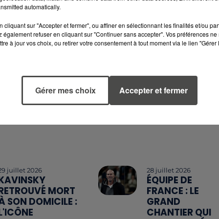
nsmitted automatically.
véhicule.
cliquant sur "Accepter et fermer", ou affiner en sélectionnant les finalités et/ou pa
 également refuser en cliquant sur "Continuer sans accepter". Vos préférences ne 
tre à jour vos choix, ou retirer votre consentement à tout moment via le lien "Gérer 
Gérer mes choix
Accepter et fermer
29 juillet 2026
28 juillet 2026
KAVINSKY
ÉQUIPE DE
RETROUVÉ MORT
FRANCE : LE
À SON DOMICILE :
GRAND
L'ICÔNE
CHANTIER QUI