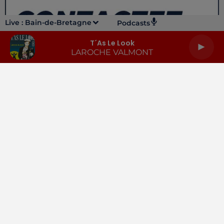
Live :
Bain-de-Bretagne
Podcasts
T´as Le Look
LAROCHE VALMONT
LA RADIO
INFOS
PODCASTS
RENDEZ-VOUS
PUBLICITÉ
Gestion des cookies
Mentions légales