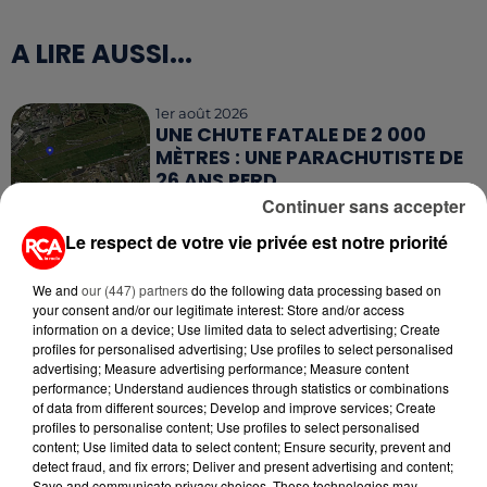
A LIRE AUSSI...
1er août 2026
UNE CHUTE FATALE DE 2 000
MÈTRES : UNE PARACHUTISTE DE
26 ANS PERD...
Continuer sans accepter
23 juillet 2026
Le respect de votre vie privée est notre priorité
DE VANNES À NANTES, LE FUTUR
BOMBARDIER D'EAU FRANÇAIS
We and
our (447) partners
do the following data processing based on
PREND SON ENVOL
your consent and/or our legitimate interest: Store and/or access
information on a device; Use limited data to select advertising; Create
15 juillet 2026
profiles for personalised advertising; Use profiles to select personalised
GRANDES MARÉES DE L'ÉTÉ :
advertising; Measure advertising performance; Measure content
SIFFLETS, CIRÉS JAUNES ET
performance; Understand audiences through statistics or combinations
of data from different sources; Develop and improve services; Create
BALISES,...
profiles to personalise content; Use profiles to select personalised
content; Use limited data to select content; Ensure security, prevent and
13 juillet 2026
detect fraud, and fix errors; Deliver and present advertising and content;
CANICULE ET SÉCHERESSE : LES
Save and communicate privacy choices. These technologies may