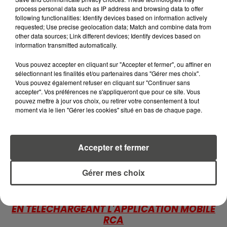
APICULTEURS S'INQUIÈTENT
process personal data such as IP address and browsing data to offer
D'UNE RÉCOLTE...
following functionalities: Identify devices based on information actively
requested; Use precise geolocation data; Match and combine data from
other data sources; Link different devices; Identify devices based on
10 juillet 2026
information transmitted automatically.
APRÈS LORIENT, C'EST AUX
SABLES-D'OLONNE D'ACCUEILLIR
Vous pouvez accepter en cliquant sur "Accepter et fermer", ou affiner en
LE PLUS GRAND...
sélectionnant les finalités et/ou partenaires dans "Gérer mes choix".
Vous pouvez également refuser en cliquant sur "Continuer sans
accepter". Vos préférences ne s'appliqueront que pour ce site. Vous
9 juillet 2026
pouvez mettre à jour vos choix, ou retirer votre consentement à tout
CANICULE : UNE PLUIE
moment via le lien "Gérer les cookies" situé en bas de chaque page.
D'ANNULATIONS POUR LES FEUX
D'ARTIFICE DU...
Accepter et fermer
Gérer mes choix
RETROUVEZ TOUTE L'ACTU DE LA RÉGION ET
RECEVEZ LES ALERTES INFOS DE LA RÉDACTION
EN TÉLÉCHARGEANT L'APPLICATION MOBILE
RCA