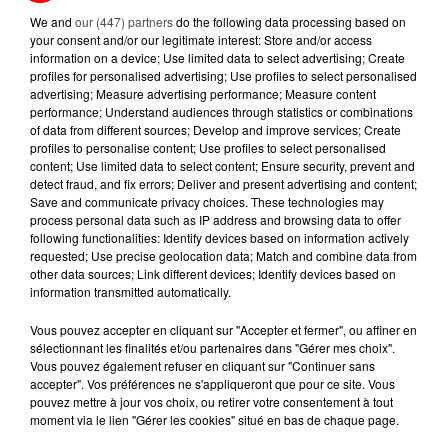
We and
our (447) partners
do the following data processing based on
your consent and/or our legitimate interest: Store and/or access
13 juillet 2026
CANICULE ET SÉCHERESSE : LES
information on a device; Use limited data to select advertising; Create
profiles for personalised advertising; Use profiles to select personalised
APICULTEURS S'INQUIÈTENT
advertising; Measure advertising performance; Measure content
D'UNE RÉCOLTE...
performance; Understand audiences through statistics or combinations
of data from different sources; Develop and improve services; Create
10 juillet 2026
profiles to personalise content; Use profiles to select personalised
APRÈS LORIENT, C'EST AUX
content; Use limited data to select content; Ensure security, prevent and
SABLES-D'OLONNE D'ACCUEILLIR
detect fraud, and fix errors; Deliver and present advertising and content;
Save and communicate privacy choices. These technologies may
LE PLUS GRAND...
process personal data such as IP address and browsing data to offer
following functionalities: Identify devices based on information actively
requested; Use precise geolocation data; Match and combine data from
other data sources; Link different devices; Identify devices based on
information transmitted automatically.
RETROUVEZ TOUTE L'ACTU DE LA RÉGION ET
Vous pouvez accepter en cliquant sur "Accepter et fermer", ou affiner en
RECEVEZ LES ALERTES INFOS DE LA RÉDACTION
sélectionnant les finalités et/ou partenaires dans "Gérer mes choix".
EN TÉLÉCHARGEANT L'APPLICATION MOBILE
Vous pouvez également refuser en cliquant sur "Continuer sans
accepter". Vos préférences ne s'appliqueront que pour ce site. Vous
RCA
pouvez mettre à jour vos choix, ou retirer votre consentement à tout
moment via le lien "Gérer les cookies" situé en bas de chaque page.