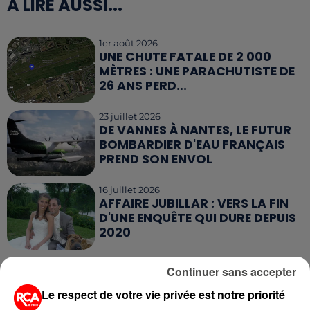
A LIRE AUSSI...
1er août 2026
UNE CHUTE FATALE DE 2 000
MÈTRES : UNE PARACHUTISTE DE
26 ANS PERD...
23 juillet 2026
DE VANNES À NANTES, LE FUTUR
BOMBARDIER D'EAU FRANÇAIS
PREND SON ENVOL
16 juillet 2026
AFFAIRE JUBILLAR : VERS LA FIN
D'UNE ENQUÊTE QUI DURE DEPUIS
2020
15 juillet 2026
Continuer sans accepter
GRANDES MARÉES DE L'ÉTÉ :
SIFFLETS, CIRÉS JAUNES ET
Le respect de votre vie privée est notre priorité
BALISES,...