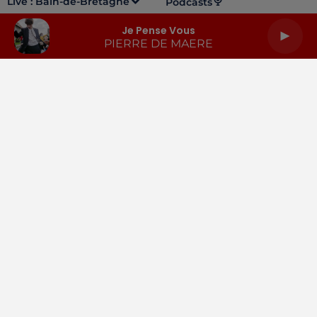
Live :
Bain-de-Bretagne
Podcasts
Je Pense Vous
PIERRE DE MAERE
LA RADIO
INFOS
PODCASTS
RENDEZ-VOUS
PUBLICITÉ
Gestion des cookies
Mentions légales
Espace presse
Téléchargez l'appli